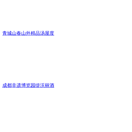
青城山春山外精品汤屋度
成都非遗博览园缇沃丽酒