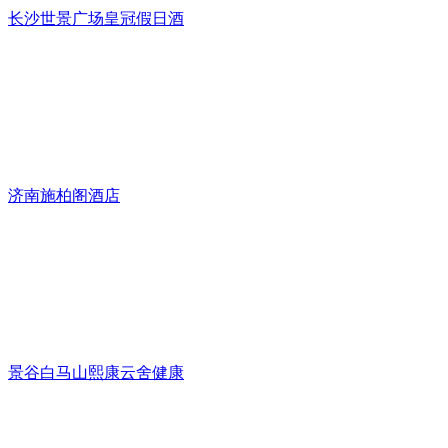
长沙世景广场皇冠假日酒
济南施柏阁酒店
景谷白马山熙康云舍健康