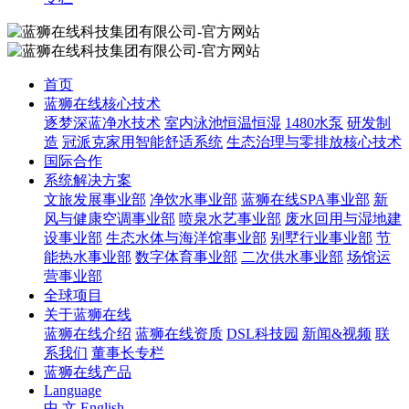
首页
蓝狮在线核心技术
逐梦深蓝净水技术
室内泳池恒温恒湿
1480水泵
研发制
造
冠派克家用智能舒适系统
生态治理与零排放核心技术
国际合作
系统解决方案
文旅发展事业部
净饮水事业部
蓝狮在线SPA事业部
新
风与健康空调事业部
喷泉水艺事业部
废水回用与湿地建
设事业部
生态水体与海洋馆事业部
别墅行业事业部
节
能热水事业部
数字体育事业部
二次供水事业部
场馆运
营事业部
全球项目
关于蓝狮在线
蓝狮在线介绍
蓝狮在线资质
DSL科技园
新闻&视频
联
系我们
董事长专栏
蓝狮在线产品
Language
中 文
English