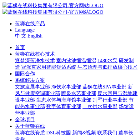
蓝狮在线产品
Language
中 文
English
首页
蓝狮在线核心技术
逐梦深蓝净水技术
室内泳池恒温恒湿
1480水泵
研发制
造
冠派克家用智能舒适系统
生态治理与低排放核心技术
国际合作
系统解决方案
文旅发展事业部
净饮水事业部
蓝狮在线SPA事业部
新
风与健康空调事业部
喷泉水艺事业部
废水回用与湿地建
设事业部
生态水体与海洋馆事业部
别墅行业事业部
节
能热水事业部
数字体育事业部
二次供水事业部
场馆运
营事业部
全球项目
关于蓝狮在线
蓝狮在线资质
DSL科技园
新闻&视频
联系我们
董事长
专栏