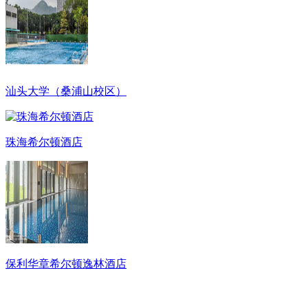
汕头大学（桑浦山校区）
珠海希尔顿酒店
保利华章希尔顿逸林酒店