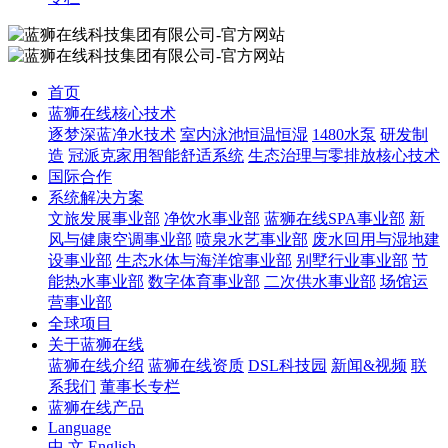
首页
蓝狮在线核心技术
逐梦深蓝净水技术
室内泳池恒温恒湿
1480水泵
研发制
造
冠派克家用智能舒适系统
生态治理与零排放核心技术
国际合作
系统解决方案
文旅发展事业部
净饮水事业部
蓝狮在线SPA事业部
新
风与健康空调事业部
喷泉水艺事业部
废水回用与湿地建
设事业部
生态水体与海洋馆事业部
别墅行业事业部
节
能热水事业部
数字体育事业部
二次供水事业部
场馆运
营事业部
全球项目
关于蓝狮在线
蓝狮在线介绍
蓝狮在线资质
DSL科技园
新闻&视频
联
系我们
董事长专栏
蓝狮在线产品
Language
中 文
English