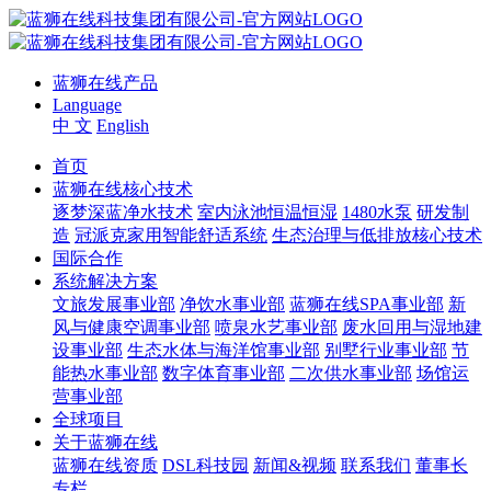
蓝狮在线产品
Language
中 文
English
首页
蓝狮在线核心技术
逐梦深蓝净水技术
室内泳池恒温恒湿
1480水泵
研发制
造
冠派克家用智能舒适系统
生态治理与低排放核心技术
国际合作
系统解决方案
文旅发展事业部
净饮水事业部
蓝狮在线SPA事业部
新
风与健康空调事业部
喷泉水艺事业部
废水回用与湿地建
设事业部
生态水体与海洋馆事业部
别墅行业事业部
节
能热水事业部
数字体育事业部
二次供水事业部
场馆运
营事业部
全球项目
关于蓝狮在线
蓝狮在线资质
DSL科技园
新闻&视频
联系我们
董事长
专栏