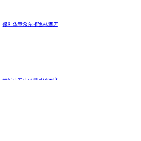
保利华章希尔顿逸林酒店
青城山春山外精品汤屋度
成都非遗博览园缇沃丽酒