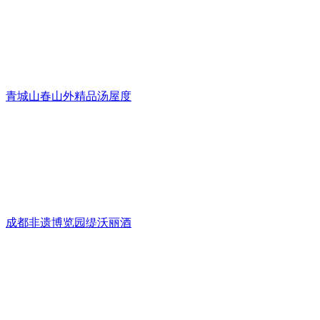
青城山春山外精品汤屋度
成都非遗博览园缇沃丽酒