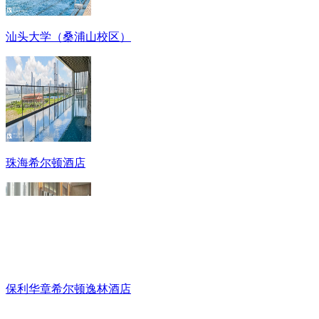
汕头大学（桑浦山校区）
珠海希尔顿酒店
保利华章希尔顿逸林酒店