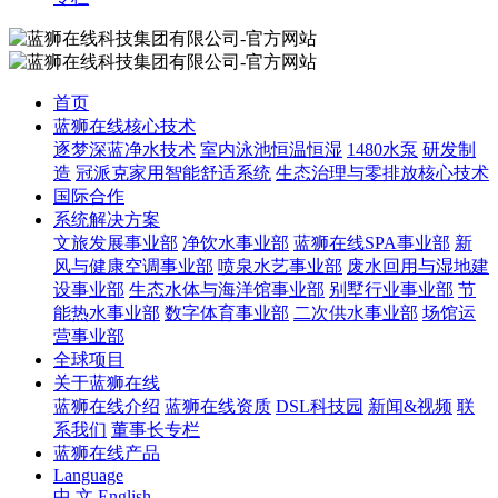
首页
蓝狮在线核心技术
逐梦深蓝净水技术
室内泳池恒温恒湿
1480水泵
研发制
造
冠派克家用智能舒适系统
生态治理与零排放核心技术
国际合作
系统解决方案
文旅发展事业部
净饮水事业部
蓝狮在线SPA事业部
新
风与健康空调事业部
喷泉水艺事业部
废水回用与湿地建
设事业部
生态水体与海洋馆事业部
别墅行业事业部
节
能热水事业部
数字体育事业部
二次供水事业部
场馆运
营事业部
全球项目
关于蓝狮在线
蓝狮在线介绍
蓝狮在线资质
DSL科技园
新闻&视频
联
系我们
董事长专栏
蓝狮在线产品
Language
中 文
English