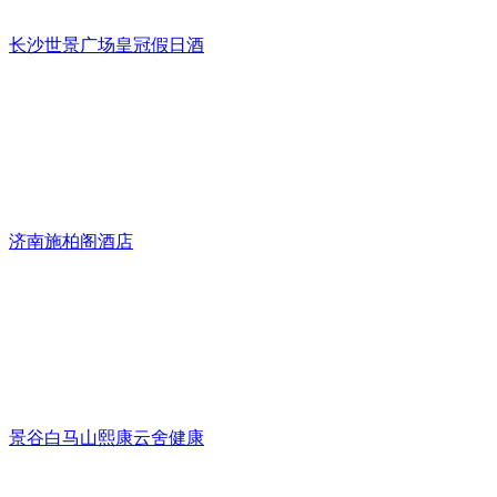
长沙世景广场皇冠假日酒
济南施柏阁酒店
景谷白马山熙康云舍健康