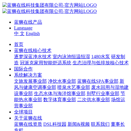
蓝狮在线产品
Language
中 文
English
首页
蓝狮在线核心技术
逐梦深蓝净水技术
室内泳池恒温恒湿
1480水泵
研发制
造
冠派克家用智能舒适系统
生态治理与低排放核心技术
国际合作
系统解决方案
文旅发展事业部
净饮水事业部
蓝狮在线SPA事业部
新
风与健康空调事业部
喷泉水艺事业部
废水回用与湿地建
设事业部
生态水体与海洋馆事业部
别墅行业事业部
节
能热水事业部
数字体育事业部
二次供水事业部
场馆运
营事业部
全球项目
关于蓝狮在线
蓝狮在线资质
DSL科技园
新闻&视频
联系我们
董事长
专栏