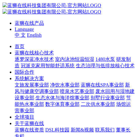
蓝狮在线产品
Language
中 文
English
首页
蓝狮在线核心技术
逐梦深蓝净水技术
室内泳池恒温恒湿
1480水泵
研发制
造
冠派克家用智能舒适系统
生态治理与低排放核心技术
国际合作
系统解决方案
文旅发展事业部
净饮水事业部
蓝狮在线SPA事业部
新
风与健康空调事业部
喷泉水艺事业部
废水回用与湿地建
设事业部
生态水体与海洋馆事业部
别墅行业事业部
节
能热水事业部
数字体育事业部
二次供水事业部
场馆运
营事业部
全球项目
关于蓝狮在线
蓝狮在线资质
DSL科技园
新闻&视频
联系我们
董事长
专栏