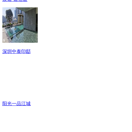
深圳中泰印邸
阳光一品江城