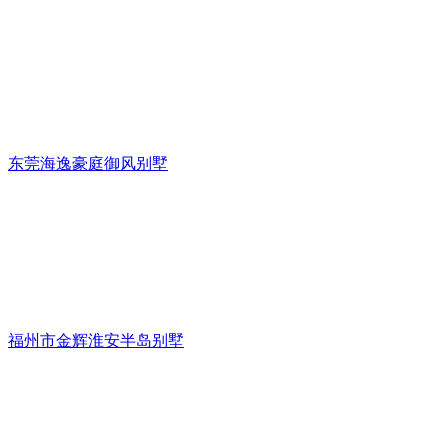
东莞海逸豪庭御风别墅
福州市金辉淮安半岛别墅