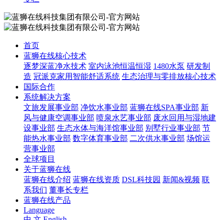
首页
蓝狮在线核心技术
逐梦深蓝净水技术
室内泳池恒温恒湿
1480水泵
研发制
造
冠派克家用智能舒适系统
生态治理与零排放核心技术
国际合作
系统解决方案
文旅发展事业部
净饮水事业部
蓝狮在线SPA事业部
新
风与健康空调事业部
喷泉水艺事业部
废水回用与湿地建
设事业部
生态水体与海洋馆事业部
别墅行业事业部
节
能热水事业部
数字体育事业部
二次供水事业部
场馆运
营事业部
全球项目
关于蓝狮在线
蓝狮在线介绍
蓝狮在线资质
DSL科技园
新闻&视频
联
系我们
董事长专栏
蓝狮在线产品
Language
中 文
English