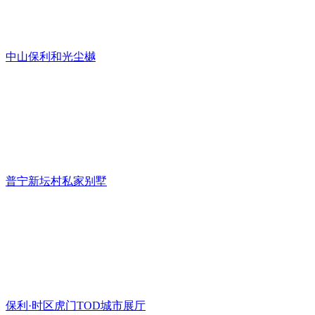
中山保利和光尘樾
普宁新坛村私家别墅
保利·时区虎门TOD城市展厅