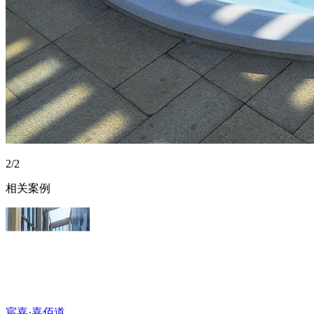
2/2
相关案例
宸嘉·嘉佰道