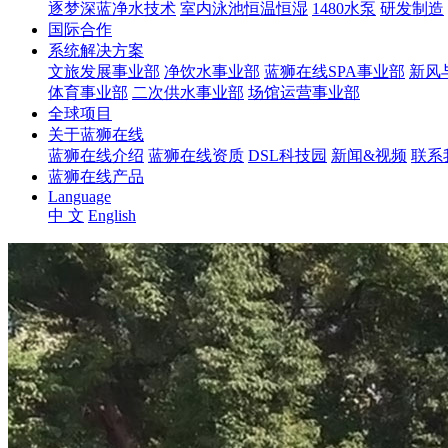
逐梦深蓝净水技术
室内泳池恒温恒湿
1480水泵
研发制造
国际合作
系统解决方案
文旅发展事业部
净饮水事业部
蓝狮在线SPA事业部
新风
体育事业部
二次供水事业部
场馆运营事业部
全球项目
关于蓝狮在线
蓝狮在线介绍
蓝狮在线资质
DSL科技园
新闻&视频
联系
蓝狮在线产品
Language
中 文
English