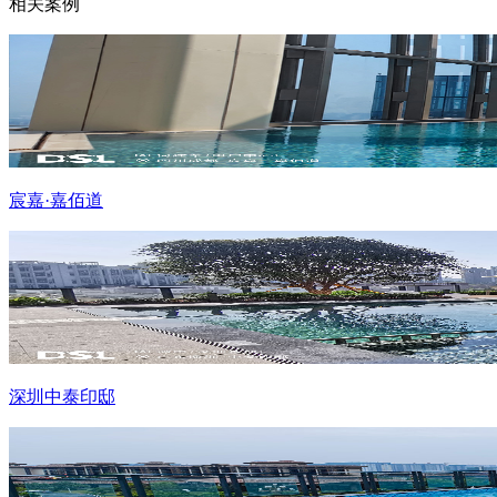
相关案例
宸嘉·嘉佰道
深圳中泰印邸