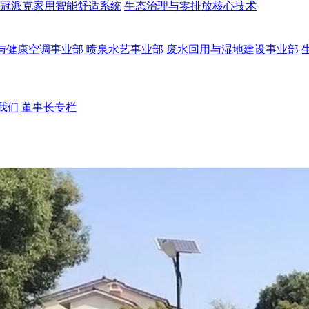
冠派克家用智能舒适系统
生态治理与零排放核心技术
与健康空调事业部
喷泉水艺事业部
废水回用与湿地建设事业部
我们
董事长专栏