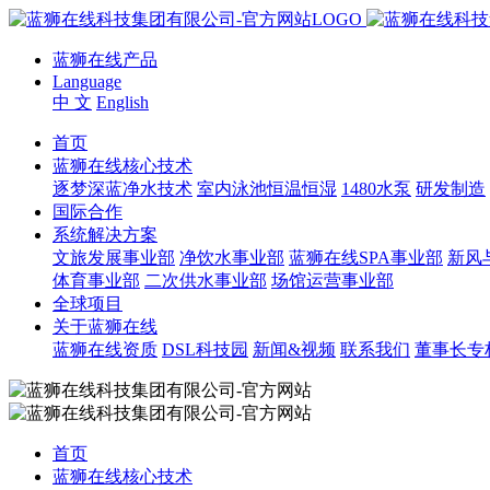
蓝狮在线产品
Language
中 文
English
首页
蓝狮在线核心技术
逐梦深蓝净水技术
室内泳池恒温恒湿
1480水泵
研发制造
国际合作
系统解决方案
文旅发展事业部
净饮水事业部
蓝狮在线SPA事业部
新风
体育事业部
二次供水事业部
场馆运营事业部
全球项目
关于蓝狮在线
蓝狮在线资质
DSL科技园
新闻&视频
联系我们
董事长专
首页
蓝狮在线核心技术