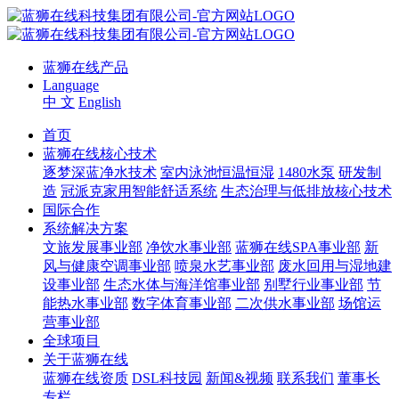
蓝狮在线产品
Language
中 文
English
首页
蓝狮在线核心技术
逐梦深蓝净水技术
室内泳池恒温恒湿
1480水泵
研发制
造
冠派克家用智能舒适系统
生态治理与低排放核心技术
国际合作
系统解决方案
文旅发展事业部
净饮水事业部
蓝狮在线SPA事业部
新
风与健康空调事业部
喷泉水艺事业部
废水回用与湿地建
设事业部
生态水体与海洋馆事业部
别墅行业事业部
节
能热水事业部
数字体育事业部
二次供水事业部
场馆运
营事业部
全球项目
关于蓝狮在线
蓝狮在线资质
DSL科技园
新闻&视频
联系我们
董事长
专栏