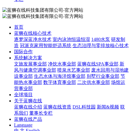
首页
蓝狮在线核心技术
逐梦深蓝净水技术
室内泳池恒温恒湿
1480水泵
研发制
造
冠派克家用智能舒适系统
生态治理与零排放核心技术
国际合作
系统解决方案
文旅发展事业部
净饮水事业部
蓝狮在线SPA事业部
新
风与健康空调事业部
喷泉水艺事业部
废水回用与湿地建
设事业部
生态水体与海洋馆事业部
别墅行业事业部
节
能热水事业部
数字体育事业部
二次供水事业部
场馆运
营事业部
全球项目
关于蓝狮在线
蓝狮在线介绍
蓝狮在线资质
DSL科技园
新闻&视频
联
系我们
董事长专栏
蓝狮在线产品
Language
中 文
English