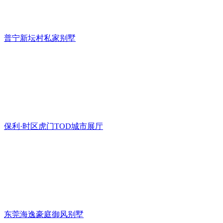
普宁新坛村私家别墅
保利·时区虎门TOD城市展厅
东莞海逸豪庭御风别墅