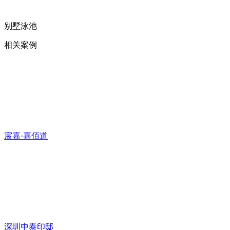
别墅泳池
相关案例
宸嘉·嘉佰道
深圳中泰印邸