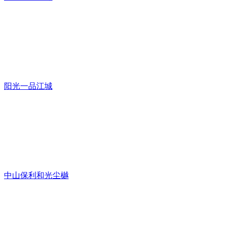
阳光一品江城
中山保利和光尘樾