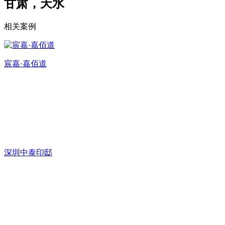
甘肃，天水
相关案例
宸嘉·嘉佰道
深圳中泰印邸