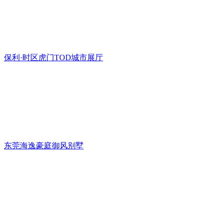
保利·时区虎门TOD城市展厅
东莞海逸豪庭御风别墅