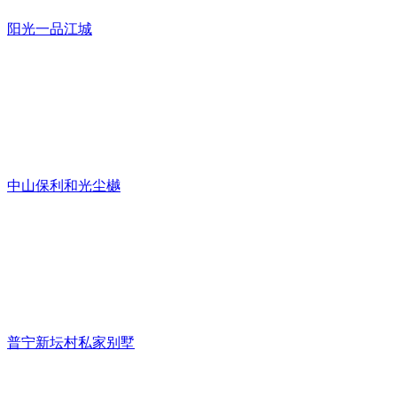
阳光一品江城
中山保利和光尘樾
普宁新坛村私家别墅