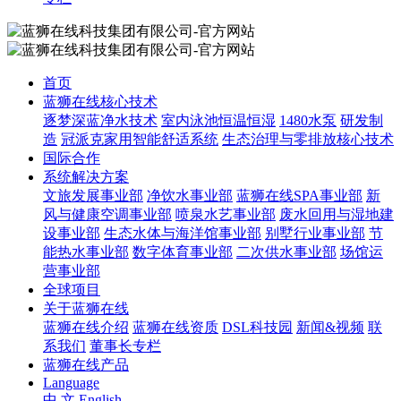
首页
蓝狮在线核心技术
逐梦深蓝净水技术
室内泳池恒温恒湿
1480水泵
研发制
造
冠派克家用智能舒适系统
生态治理与零排放核心技术
国际合作
系统解决方案
文旅发展事业部
净饮水事业部
蓝狮在线SPA事业部
新
风与健康空调事业部
喷泉水艺事业部
废水回用与湿地建
设事业部
生态水体与海洋馆事业部
别墅行业事业部
节
能热水事业部
数字体育事业部
二次供水事业部
场馆运
营事业部
全球项目
关于蓝狮在线
蓝狮在线介绍
蓝狮在线资质
DSL科技园
新闻&视频
联
系我们
董事长专栏
蓝狮在线产品
Language
中 文
English