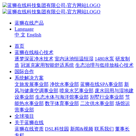
蓝狮在线产品
Language
中 文
English
首页
蓝狮在线核心技术
逐梦深蓝净水技术
室内泳池恒温恒湿
1480水泵
研发制
造
冠派克家用智能舒适系统
生态治理与低排放核心技术
国际合作
系统解决方案
文旅发展事业部
净饮水事业部
蓝狮在线SPA事业部
新
风与健康空调事业部
喷泉水艺事业部
废水回用与湿地建
设事业部
生态水体与海洋馆事业部
别墅行业事业部
节
能热水事业部
数字体育事业部
二次供水事业部
场馆运
营事业部
全球项目
关于蓝狮在线
蓝狮在线资质
DSL科技园
新闻&视频
联系我们
董事长
专栏