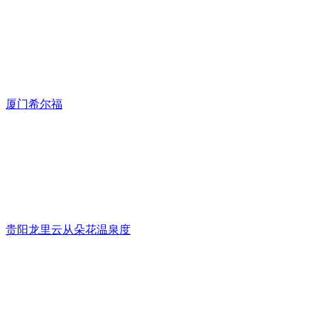
厦门希尔福
贵阳龙里云从朵花温泉度