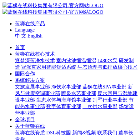
蓝狮在线产品
Language
中 文
English
首页
蓝狮在线核心技术
逐梦深蓝净水技术
室内泳池恒温恒湿
1480水泵
研发制
造
冠派克家用智能舒适系统
生态治理与低排放核心技术
国际合作
系统解决方案
文旅发展事业部
净饮水事业部
蓝狮在线SPA事业部
新
风与健康空调事业部
喷泉水艺事业部
废水回用与湿地建
设事业部
生态水体与海洋馆事业部
别墅行业事业部
节
能热水事业部
数字体育事业部
二次供水事业部
场馆运
营事业部
全球项目
关于蓝狮在线
蓝狮在线资质
DSL科技园
新闻&视频
联系我们
董事长
专栏