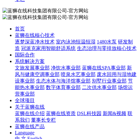
首页
蓝狮在线核心技术
逐梦深蓝净水技术
室内泳池恒温恒湿
1480水泵
研发制
造
冠派克家用智能舒适系统
生态治理与零排放核心技术
国际合作
系统解决方案
文旅发展事业部
净饮水事业部
蓝狮在线SPA事业部
新
风与健康空调事业部
喷泉水艺事业部
废水回用与湿地建
设事业部
生态水体与海洋馆事业部
别墅行业事业部
节
能热水事业部
数字体育事业部
二次供水事业部
场馆运
营事业部
全球项目
关于蓝狮在线
蓝狮在线介绍
蓝狮在线资质
DSL科技园
新闻&视频
联
系我们
董事长专栏
蓝狮在线产品
Language
中 文
English