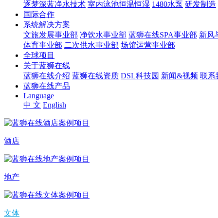
逐梦深蓝净水技术
室内泳池恒温恒湿
1480水泵
研发制造
国际合作
系统解决方案
文旅发展事业部
净饮水事业部
蓝狮在线SPA事业部
新风
体育事业部
二次供水事业部
场馆运营事业部
全球项目
关于蓝狮在线
蓝狮在线介绍
蓝狮在线资质
DSL科技园
新闻&视频
联系
蓝狮在线产品
Language
中 文
English
酒店
地产
文体