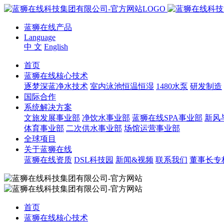
蓝狮在线产品
Language
中 文
English
首页
蓝狮在线核心技术
逐梦深蓝净水技术
室内泳池恒温恒湿
1480水泵
研发制造
国际合作
系统解决方案
文旅发展事业部
净饮水事业部
蓝狮在线SPA事业部
新风
体育事业部
二次供水事业部
场馆运营事业部
全球项目
关于蓝狮在线
蓝狮在线资质
DSL科技园
新闻&视频
联系我们
董事长专
首页
蓝狮在线核心技术