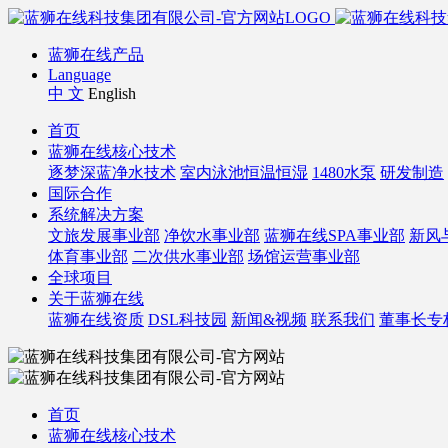
蓝狮在线产品
Language
中 文
English
首页
蓝狮在线核心技术
逐梦深蓝净水技术
室内泳池恒温恒湿
1480水泵
研发制造
国际合作
系统解决方案
文旅发展事业部
净饮水事业部
蓝狮在线SPA事业部
新风
体育事业部
二次供水事业部
场馆运营事业部
全球项目
关于蓝狮在线
蓝狮在线资质
DSL科技园
新闻&视频
联系我们
董事长专
首页
蓝狮在线核心技术