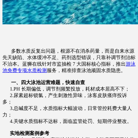
多数水质反复出问题，根源不在消杀药量，而是自来水源
先天缺陷、水体缓冲不足、药剂选型错误，只靠补调节剂治标
不治本。蓝狮在线针对市监抽检 7 大国标核心指标，推出
游泳
池免费专项水质检测
服务，精准排查泳池顽固水质隐患。
一、四大泳池运营难题，快速自查
1.PH 长期偏低，调节剂频繁投放，耗材成本居高不下；
2.尿素超标锁氯，产生刺激性异味，泳客皮肤瘙痒投诉
多；
3.总碱度不足，水质指标大幅波动，日常管控耗费大量人
力；
4.关键水质指标不达标，面临监管处罚、短期停业整改。
实地检测案例参考