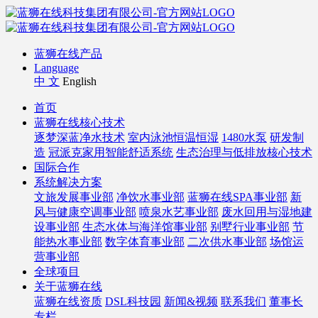
蓝狮在线产品
Language
中 文
English
首页
蓝狮在线核心技术
逐梦深蓝净水技术
室内泳池恒温恒湿
1480水泵
研发制
造
冠派克家用智能舒适系统
生态治理与低排放核心技术
国际合作
系统解决方案
文旅发展事业部
净饮水事业部
蓝狮在线SPA事业部
新
风与健康空调事业部
喷泉水艺事业部
废水回用与湿地建
设事业部
生态水体与海洋馆事业部
别墅行业事业部
节
能热水事业部
数字体育事业部
二次供水事业部
场馆运
营事业部
全球项目
关于蓝狮在线
蓝狮在线资质
DSL科技园
新闻&视频
联系我们
董事长
专栏