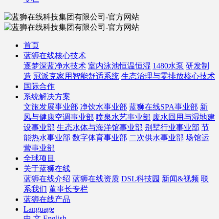
首页
蓝狮在线核心技术
逐梦深蓝净水技术
室内泳池恒温恒湿
1480水泵
研发制
造
冠派克家用智能舒适系统
生态治理与零排放核心技术
国际合作
系统解决方案
文旅发展事业部
净饮水事业部
蓝狮在线SPA事业部
新
风与健康空调事业部
喷泉水艺事业部
废水回用与湿地建
设事业部
生态水体与海洋馆事业部
别墅行业事业部
节
能热水事业部
数字体育事业部
二次供水事业部
场馆运
营事业部
全球项目
关于蓝狮在线
蓝狮在线介绍
蓝狮在线资质
DSL科技园
新闻&视频
联
系我们
董事长专栏
蓝狮在线产品
Language
中 文
English