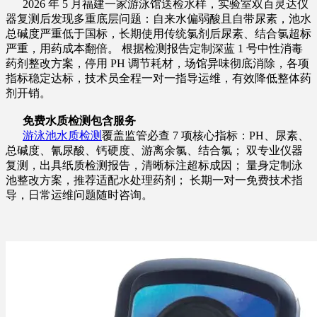
2026 年 5 月福建一家游泳馆送检水样，实验室双百灵达仪
器复测后发现多重底层问题：自来水偏弱酸且自带尿素，池水
总碱度严重低于国标，长期使用传统氯剂后尿素、结合氯超标
严重，用药成本翻倍。 根据检测报告定制深蓝 1 号中性消毒
药剂整改方案，停用 PH 调节耗材，场馆异味彻底消除，各项
指标稳定达标，技术员全程一对一指导运维，有效降低整体药
剂开销。
免费水质检测包含服务
游泳池水质检测
覆盖监管必查 7 项核心指标：PH、尿素、
总碱度、氰尿酸、钙硬度、游离余氯、结合氯； 双专业仪器
复测，出具纸质检测报告，清晰标注超标成因； 量身定制泳
池整改方案，推荐适配水处理药剂； 长期一对一免费技术指
导，日常运维问题随时咨询。