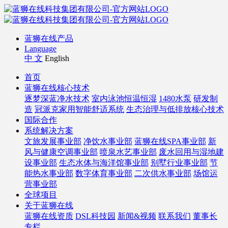
蓝狮在线产品
Language
中 文
English
首页
蓝狮在线核心技术
逐梦深蓝净水技术
室内泳池恒温恒湿
1480水泵
研发制
造
冠派克家用智能舒适系统
生态治理与低排放核心技术
国际合作
系统解决方案
文旅发展事业部
净饮水事业部
蓝狮在线SPA事业部
新
风与健康空调事业部
喷泉水艺事业部
废水回用与湿地建
设事业部
生态水体与海洋馆事业部
别墅行业事业部
节
能热水事业部
数字体育事业部
二次供水事业部
场馆运
营事业部
全球项目
关于蓝狮在线
蓝狮在线资质
DSL科技园
新闻&视频
联系我们
董事长
专栏