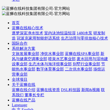
首页
蓝狮在线核心技术
逐梦深蓝净水技术
室内泳池恒温恒湿
1480水泵
研发制
造
冠派克家用智能舒适系统
生态治理与零排放核心技术
国际合作
系统解决方案
文旅发展事业部
净饮水事业部
蓝狮在线SPA事业部
新
风与健康空调事业部
喷泉水艺事业部
废水回用与湿地建
设事业部
生态水体与海洋馆事业部
别墅行业事业部
节
能热水事业部
数字体育事业部
二次供水事业部
场馆运
营事业部
全球项目
关于蓝狮在线
蓝狮在线介绍
蓝狮在线资质
DSL科技园
新闻&视频
联
系我们
董事长专栏
蓝狮在线产品
Language
中 文
English