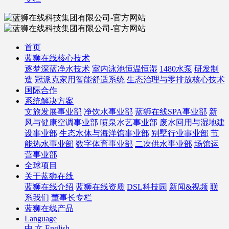
首页
蓝狮在线核心技术
逐梦深蓝净水技术
室内泳池恒温恒湿
1480水泵
研发制
造
冠派克家用智能舒适系统
生态治理与零排放核心技术
国际合作
系统解决方案
文旅发展事业部
净饮水事业部
蓝狮在线SPA事业部
新
风与健康空调事业部
喷泉水艺事业部
废水回用与湿地建
设事业部
生态水体与海洋馆事业部
别墅行业事业部
节
能热水事业部
数字体育事业部
二次供水事业部
场馆运
营事业部
全球项目
关于蓝狮在线
蓝狮在线介绍
蓝狮在线资质
DSL科技园
新闻&视频
联
系我们
董事长专栏
蓝狮在线产品
Language
中 文
English