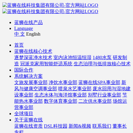
蓝狮在线产品
Language
中 文
English
首页
蓝狮在线核心技术
逐梦深蓝净水技术
室内泳池恒温恒湿
1480水泵
研发制
造
冠派克家用智能舒适系统
生态治理与低排放核心技术
国际合作
系统解决方案
文旅发展事业部
净饮水事业部
蓝狮在线SPA事业部
新
风与健康空调事业部
喷泉水艺事业部
废水回用与湿地建
设事业部
生态水体与海洋馆事业部
别墅行业事业部
节
能热水事业部
数字体育事业部
二次供水事业部
场馆运
营事业部
全球项目
关于蓝狮在线
蓝狮在线资质
DSL科技园
新闻&视频
联系我们
董事长
专栏