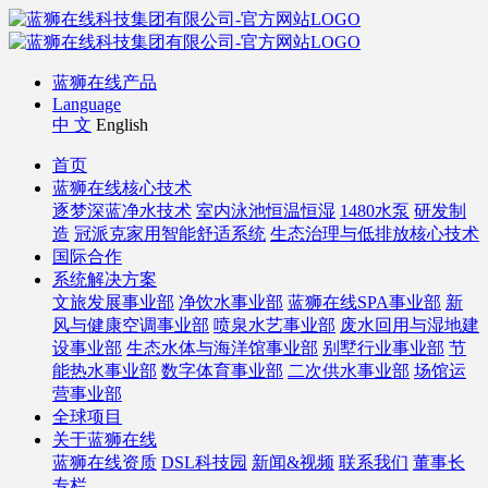
蓝狮在线产品
Language
中 文
English
首页
蓝狮在线核心技术
逐梦深蓝净水技术
室内泳池恒温恒湿
1480水泵
研发制
造
冠派克家用智能舒适系统
生态治理与低排放核心技术
国际合作
系统解决方案
文旅发展事业部
净饮水事业部
蓝狮在线SPA事业部
新
风与健康空调事业部
喷泉水艺事业部
废水回用与湿地建
设事业部
生态水体与海洋馆事业部
别墅行业事业部
节
能热水事业部
数字体育事业部
二次供水事业部
场馆运
营事业部
全球项目
关于蓝狮在线
蓝狮在线资质
DSL科技园
新闻&视频
联系我们
董事长
专栏