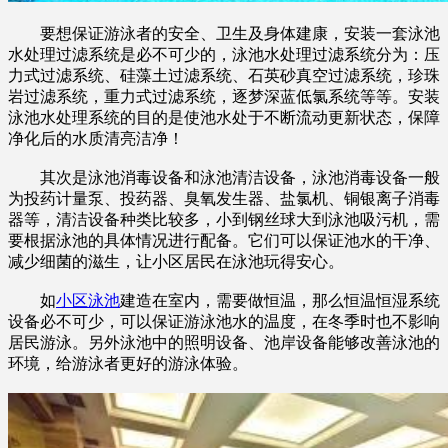
要想保证游泳者的安全、卫生及身体建康，安装一套泳池
水处理过滤系统是必不可少的，泳池水处理过滤系统分为：压
力式过滤系统、硅藻土过滤系统、石英砂真空过滤系统，珍珠
岩过滤系统，重力式过滤系统，逐梦深蓝低氯系统等等。安装
泳池水处理系统的目的是使池水处于不断流动更新状态，保障
净化后的水质清亮洁净！
其次是泳池消毒设备和泳池清洁设备，泳池消毒设备一般
为投药计量泵、投药器、臭氧发生器、盐氯机、铜银离子消毒
器等，清洁设备种类比较多，小到钢丝球大到泳池吸污机，需
要根据泳池的具体情况进行配备。它们可以保证池水的干净、
减少细菌的滋生，让小区居民在泳池玩得安心。
如
小区泳池
建造在室内，需要做恒温，那么恒温恒湿系统
设备必不可少，可以保证游泳池水的温度，在冬季时也不影响
居民游泳。另外泳池中的照明设备、池岸设备能够改善泳池的
环境，给游泳者更好的游泳体验。