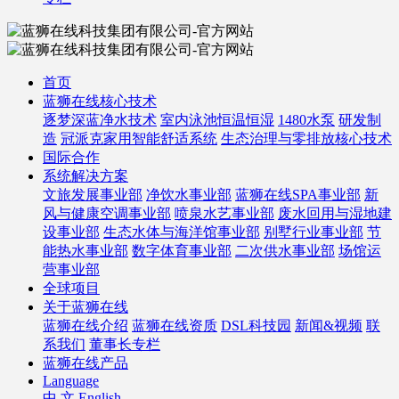
首页
蓝狮在线核心技术
逐梦深蓝净水技术
室内泳池恒温恒湿
1480水泵
研发制
造
冠派克家用智能舒适系统
生态治理与零排放核心技术
国际合作
系统解决方案
文旅发展事业部
净饮水事业部
蓝狮在线SPA事业部
新
风与健康空调事业部
喷泉水艺事业部
废水回用与湿地建
设事业部
生态水体与海洋馆事业部
别墅行业事业部
节
能热水事业部
数字体育事业部
二次供水事业部
场馆运
营事业部
全球项目
关于蓝狮在线
蓝狮在线介绍
蓝狮在线资质
DSL科技园
新闻&视频
联
系我们
董事长专栏
蓝狮在线产品
Language
中 文
English