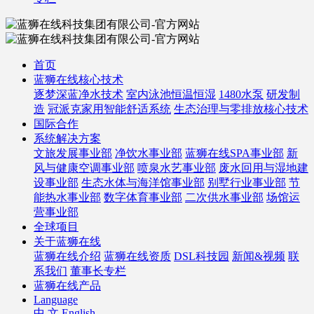
首页
蓝狮在线核心技术
逐梦深蓝净水技术
室内泳池恒温恒湿
1480水泵
研发制
造
冠派克家用智能舒适系统
生态治理与零排放核心技术
国际合作
系统解决方案
文旅发展事业部
净饮水事业部
蓝狮在线SPA事业部
新
风与健康空调事业部
喷泉水艺事业部
废水回用与湿地建
设事业部
生态水体与海洋馆事业部
别墅行业事业部
节
能热水事业部
数字体育事业部
二次供水事业部
场馆运
营事业部
全球项目
关于蓝狮在线
蓝狮在线介绍
蓝狮在线资质
DSL科技园
新闻&视频
联
系我们
董事长专栏
蓝狮在线产品
Language
中 文
English