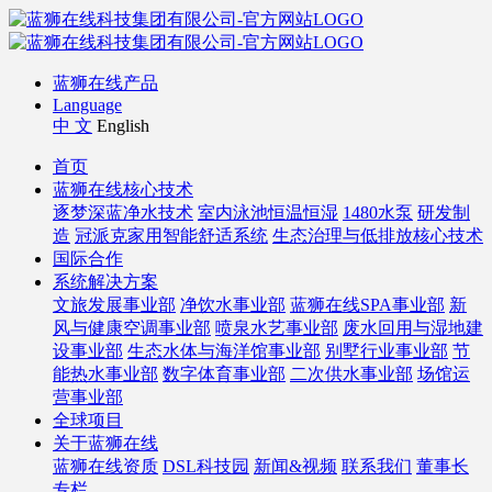
蓝狮在线产品
Language
中 文
English
首页
蓝狮在线核心技术
逐梦深蓝净水技术
室内泳池恒温恒湿
1480水泵
研发制
造
冠派克家用智能舒适系统
生态治理与低排放核心技术
国际合作
系统解决方案
文旅发展事业部
净饮水事业部
蓝狮在线SPA事业部
新
风与健康空调事业部
喷泉水艺事业部
废水回用与湿地建
设事业部
生态水体与海洋馆事业部
别墅行业事业部
节
能热水事业部
数字体育事业部
二次供水事业部
场馆运
营事业部
全球项目
关于蓝狮在线
蓝狮在线资质
DSL科技园
新闻&视频
联系我们
董事长
专栏