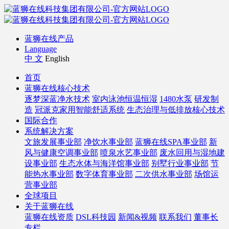
蓝狮在线产品
Language
中 文
English
首页
蓝狮在线核心技术
逐梦深蓝净水技术
室内泳池恒温恒湿
1480水泵
研发制
造
冠派克家用智能舒适系统
生态治理与低排放核心技术
国际合作
系统解决方案
文旅发展事业部
净饮水事业部
蓝狮在线SPA事业部
新
风与健康空调事业部
喷泉水艺事业部
废水回用与湿地建
设事业部
生态水体与海洋馆事业部
别墅行业事业部
节
能热水事业部
数字体育事业部
二次供水事业部
场馆运
营事业部
全球项目
关于蓝狮在线
蓝狮在线资质
DSL科技园
新闻&视频
联系我们
董事长
专栏