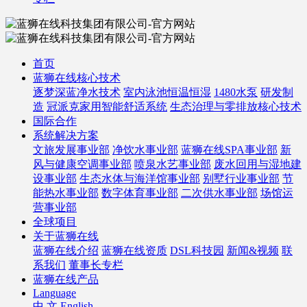
首页
蓝狮在线核心技术
逐梦深蓝净水技术
室内泳池恒温恒湿
1480水泵
研发制
造
冠派克家用智能舒适系统
生态治理与零排放核心技术
国际合作
系统解决方案
文旅发展事业部
净饮水事业部
蓝狮在线SPA事业部
新
风与健康空调事业部
喷泉水艺事业部
废水回用与湿地建
设事业部
生态水体与海洋馆事业部
别墅行业事业部
节
能热水事业部
数字体育事业部
二次供水事业部
场馆运
营事业部
全球项目
关于蓝狮在线
蓝狮在线介绍
蓝狮在线资质
DSL科技园
新闻&视频
联
系我们
董事长专栏
蓝狮在线产品
Language
中 文
English