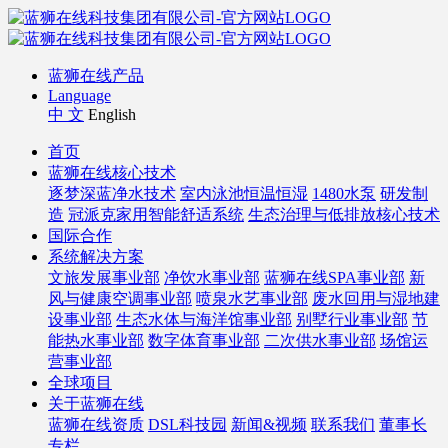
蓝狮在线产品
Language
中 文
English
首页
蓝狮在线核心技术
逐梦深蓝净水技术
室内泳池恒温恒湿
1480水泵
研发制
造
冠派克家用智能舒适系统
生态治理与低排放核心技术
国际合作
系统解决方案
文旅发展事业部
净饮水事业部
蓝狮在线SPA事业部
新
风与健康空调事业部
喷泉水艺事业部
废水回用与湿地建
设事业部
生态水体与海洋馆事业部
别墅行业事业部
节
能热水事业部
数字体育事业部
二次供水事业部
场馆运
营事业部
全球项目
关于蓝狮在线
蓝狮在线资质
DSL科技园
新闻&视频
联系我们
董事长
专栏