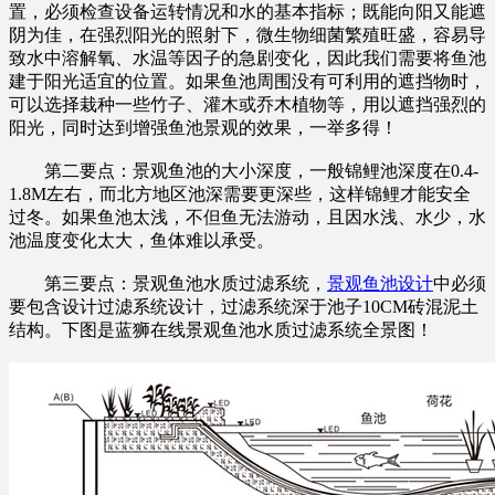
置，必须检查设备运转情况和水的基本指标；既能向阳又能遮
阴为佳，在强烈阳光的照射下，微生物细菌繁殖旺盛，容易导
致水中溶解氧、水温等因子的急剧变化，因此我们需要将鱼池
建于阳光适宜的位置。如果鱼池周围没有可利用的遮挡物时，
可以选择栽种一些竹子、灌木或乔木植物等，用以遮挡强烈的
阳光，同时达到增强鱼池景观的效果，一举多得！
第二要点：景观鱼池的大小深度，一般锦鲤池深度在0.4-
1.8M左右，而北方地区池深需要更深些，这样锦鲤才能安全
过冬。如果鱼池太浅，不但鱼无法游动，且因水浅、水少，水
池温度变化太大，鱼体难以承受。
第三要点：景观鱼池水质过滤系统，
景观鱼池设计
中必须
要包含设计过滤系统设计，过滤系统深于池子10CM砖混泥土
结构。下图是蓝狮在线景观鱼池水质过滤系统全景图！