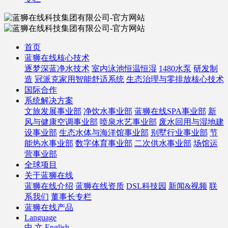
首页
蓝狮在线核心技术
逐梦深蓝净水技术
室内泳池恒温恒湿
1480水泵
研发制
造
冠派克家用智能舒适系统
生态治理与零排放核心技术
国际合作
系统解决方案
文旅发展事业部
净饮水事业部
蓝狮在线SPA事业部
新
风与健康空调事业部
喷泉水艺事业部
废水回用与湿地建
设事业部
生态水体与海洋馆事业部
别墅行业事业部
节
能热水事业部
数字体育事业部
二次供水事业部
场馆运
营事业部
全球项目
关于蓝狮在线
蓝狮在线介绍
蓝狮在线资质
DSL科技园
新闻&视频
联
系我们
董事长专栏
蓝狮在线产品
Language
中 文
English