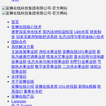
首页
蓝狮在线核心技术
逐梦深蓝净水技术
室内泳池恒温恒湿
1480水泵
研发制
造
冠派克家用智能舒适系统
生态治理与零排放核心技术
国际合作
系统解决方案
文旅发展事业部
净饮水事业部
蓝狮在线SPA事业部
新
风与健康空调事业部
喷泉水艺事业部
废水回用与湿地建
设事业部
生态水体与海洋馆事业部
别墅行业事业部
节
能热水事业部
数字体育事业部
二次供水事业部
场馆运
营事业部
全球项目
关于蓝狮在线
蓝狮在线介绍
蓝狮在线资质
DSL科技园
新闻&视频
联
系我们
董事长专栏
蓝狮在线产品
Language
中 文
English