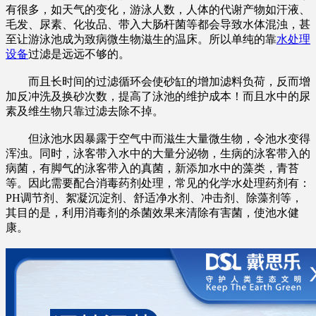
有很多，如天气的变化，游泳人数，人体的代谢产物如汗液、
毛发、尿素、化妆品、带入大肠杆菌等都会导致水体混浊，甚
至让游泳池成为致病微生物滋生的温床。所以单纯的靠
水处理
设备
过滤是远远不够的。
而且长时间的过滤循环会使砂缸的增加滤料负荷，反而增
加反冲洗及换砂次数，提高了泳池的维护成本！而且水中的尿
素及维生物只靠过滤去除不掉。
但泳池水因暴露于空气中而滋生大量微生物，令池水变得
浑浊。同时，泳客带入水中的大量分泌物，生病的泳客带入的
病菌，有脚气的泳客带入的真菌，新添加水中的藻类，青苔
等。因此需要配合消毒药剂处理，常见的化学水处理药剂有：
PH调节剂、絮凝沉淀剂、舒适净水剂、冲击剂、除藻剂等，
其目的是，利用消毒剂的杀菌效果来清除有害菌，使池水健
康。