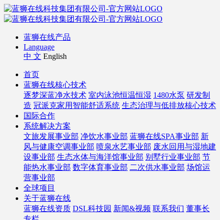
蓝狮在线产品
Language
中 文
English
首页
蓝狮在线核心技术
逐梦深蓝净水技术
室内泳池恒温恒湿
1480水泵
研发制
造
冠派克家用智能舒适系统
生态治理与低排放核心技术
国际合作
系统解决方案
文旅发展事业部
净饮水事业部
蓝狮在线SPA事业部
新
风与健康空调事业部
喷泉水艺事业部
废水回用与湿地建
设事业部
生态水体与海洋馆事业部
别墅行业事业部
节
能热水事业部
数字体育事业部
二次供水事业部
场馆运
营事业部
全球项目
关于蓝狮在线
蓝狮在线资质
DSL科技园
新闻&视频
联系我们
董事长
专栏