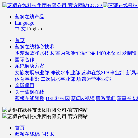
蓝狮在线产品
Language
中 文
English
首页
蓝狮在线核心技术
逐梦深蓝净水技术
室内泳池恒温恒湿
1480水泵
研发制造
国际合作
系统解决方案
文旅发展事业部
净饮水事业部
蓝狮在线SPA事业部
新风
体育事业部
二次供水事业部
场馆运营事业部
全球项目
关于蓝狮在线
蓝狮在线资质
DSL科技园
新闻&视频
联系我们
董事长专
首页
蓝狮在线核心技术