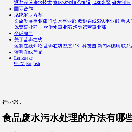
逐梦深蓝净水技术
室内泳池恒温恒湿
1480水泵
研发制造
国际合作
系统解决方案
文旅发展事业部
净饮水事业部
蓝狮在线SPA事业部
新风
体育事业部
二次供水事业部
场馆运营事业部
全球项目
关于蓝狮在线
蓝狮在线介绍
蓝狮在线资质
DSL科技园
新闻&视频
联系
蓝狮在线产品
Language
中 文
English
行业资讯
食品废水污水处理的方法有哪