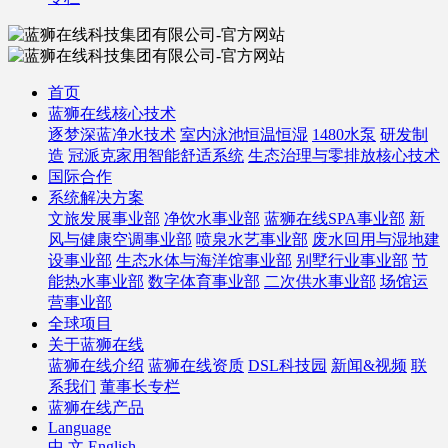
首页
蓝狮在线核心技术
逐梦深蓝净水技术
室内泳池恒温恒湿
1480水泵
研发制
造
冠派克家用智能舒适系统
生态治理与零排放核心技术
国际合作
系统解决方案
文旅发展事业部
净饮水事业部
蓝狮在线SPA事业部
新
风与健康空调事业部
喷泉水艺事业部
废水回用与湿地建
设事业部
生态水体与海洋馆事业部
别墅行业事业部
节
能热水事业部
数字体育事业部
二次供水事业部
场馆运
营事业部
全球项目
关于蓝狮在线
蓝狮在线介绍
蓝狮在线资质
DSL科技园
新闻&视频
联
系我们
董事长专栏
蓝狮在线产品
Language
中 文
English