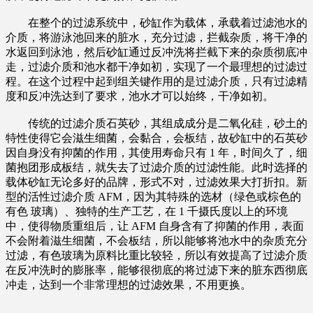
在整个的过滤系统中，砂缸作为载体，承载着过滤池水的
介质，将游泳池回来的脏水，充分过滤，拦截杂质，将干净的
水返回到泳池，然后砂缸通过反冲洗将拦截下来的杂质彻底冲
走，过滤介质和池水都干净如初，实现了一个最理想的过滤过
程。在这个过程中起到组关键作用的是过滤介质，只有过滤精
度和反冲洗达到了要求，池水才可以始终，干净如初。
传统的过滤介质石英砂，其组成成分是二氧化硅，砂土的
特性使得它会滋生细菌，会黏合，会板结，故砂缸中的石英砂
因自身没有抑菌的作用，其使用寿命只有 1 年，时间久了，细
菌抱团形成板结，就失去了过滤介质的过滤性能。此时选择的
载体砂缸无论多好的品牌，形式不对，过滤效果大打折扣。新
型的活性过滤介质 AFM，因为其特殊的选材（绿色或棕色的
有色 玻璃）、独特的生产工艺，在 1 千摄氏度以上的环境
中，使得物质重组后，让 AFM 自身含有了抑菌的作用，表面
不会附着滋生细菌，不会板结，所以能够将池水中的杂质充分
过滤，有色玻璃为原料比重比较轻，所以有效提高了过滤介质
在反冲洗时的膨胀率，能够很彻底的将过滤下来的脏东西彻底
冲走，达到一个非常理想的过滤效果，不用更换。