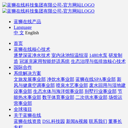
蓝狮在线产品
Language
中 文
English
首页
蓝狮在线核心技术
逐梦深蓝净水技术
室内泳池恒温恒湿
1480水泵
研发制
造
冠派克家用智能舒适系统
生态治理与低排放核心技术
国际合作
系统解决方案
文旅发展事业部
净饮水事业部
蓝狮在线SPA事业部
新
风与健康空调事业部
喷泉水艺事业部
废水回用与湿地建
设事业部
生态水体与海洋馆事业部
别墅行业事业部
节
能热水事业部
数字体育事业部
二次供水事业部
场馆运
营事业部
全球项目
关于蓝狮在线
蓝狮在线资质
DSL科技园
新闻&视频
联系我们
董事长
专栏