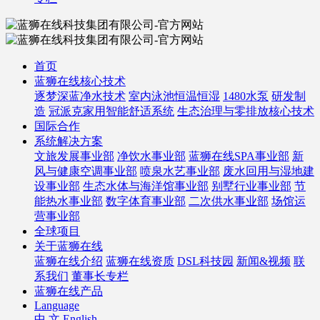
首页
蓝狮在线核心技术
逐梦深蓝净水技术
室内泳池恒温恒湿
1480水泵
研发制
造
冠派克家用智能舒适系统
生态治理与零排放核心技术
国际合作
系统解决方案
文旅发展事业部
净饮水事业部
蓝狮在线SPA事业部
新
风与健康空调事业部
喷泉水艺事业部
废水回用与湿地建
设事业部
生态水体与海洋馆事业部
别墅行业事业部
节
能热水事业部
数字体育事业部
二次供水事业部
场馆运
营事业部
全球项目
关于蓝狮在线
蓝狮在线介绍
蓝狮在线资质
DSL科技园
新闻&视频
联
系我们
董事长专栏
蓝狮在线产品
Language
中 文
English