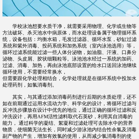
学校泳池想要水质干净，就需要采用物理、化学或生物等
方法破坏、杀灭池水中病原体，而水处理设备属于物理循环系
统，设备包括：均衡水箱，毛发过滤器、循环水泵，砂缸过滤
系统和紫外消毒、投药系统和加热系统（室内泳池选用）等，
循环过滤系统能过滤一些人体分泌物，如油脂、汗液、口鼻分
泌物、头皮屑、胶状细颗粒等。泳池池水经过一系统的加药、
过滤、消毒、加热，再由泳池底部设置的给水口送回泳池继续
循环使用，不需要经常换水，
但需要跟化学处理相结合，化学处理就是在循环系统中投加水
处理药剂，如氯消毒剂。
其实，与其通过添加消毒药剂进行后期的水质处理，还不
如在前期通过运用水流动力学、科学化的设计，将循环过滤与
反冲洗步骤放在设计中优先的地位，通过正确的循环过滤和反
冲洗设计，再用AFM活性滤料取代石英砂，利用其自消毒的
能力， 通过科学的凝结、絮凝和过滤处理可去除水中的营养
物质，使细菌无法生长，同时减少游泳池内结合性余氯及消毒
副产物的产生，增加有效氯的使用，从而减少氯消毒剂的使