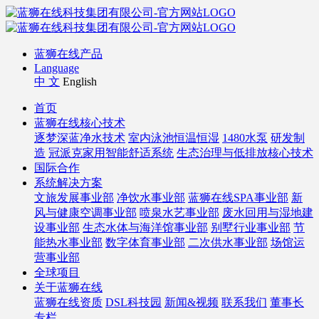
蓝狮在线产品
Language
中 文
English
首页
蓝狮在线核心技术
逐梦深蓝净水技术
室内泳池恒温恒湿
1480水泵
研发制
造
冠派克家用智能舒适系统
生态治理与低排放核心技术
国际合作
系统解决方案
文旅发展事业部
净饮水事业部
蓝狮在线SPA事业部
新
风与健康空调事业部
喷泉水艺事业部
废水回用与湿地建
设事业部
生态水体与海洋馆事业部
别墅行业事业部
节
能热水事业部
数字体育事业部
二次供水事业部
场馆运
营事业部
全球项目
关于蓝狮在线
蓝狮在线资质
DSL科技园
新闻&视频
联系我们
董事长
专栏