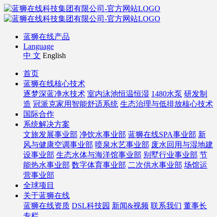
蓝狮在线产品
Language
中 文
English
首页
蓝狮在线核心技术
逐梦深蓝净水技术
室内泳池恒温恒湿
1480水泵
研发制
造
冠派克家用智能舒适系统
生态治理与低排放核心技术
国际合作
系统解决方案
文旅发展事业部
净饮水事业部
蓝狮在线SPA事业部
新
风与健康空调事业部
喷泉水艺事业部
废水回用与湿地建
设事业部
生态水体与海洋馆事业部
别墅行业事业部
节
能热水事业部
数字体育事业部
二次供水事业部
场馆运
营事业部
全球项目
关于蓝狮在线
蓝狮在线资质
DSL科技园
新闻&视频
联系我们
董事长
专栏