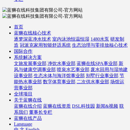
首页
蓝狮在线核心技术
逐梦深蓝净水技术
室内泳池恒温恒湿
1480水泵
研发制
造
冠派克家用智能舒适系统
生态治理与零排放核心技术
国际合作
系统解决方案
文旅发展事业部
净饮水事业部
蓝狮在线SPA事业部
新
风与健康空调事业部
喷泉水艺事业部
废水回用与湿地建
设事业部
生态水体与海洋馆事业部
别墅行业事业部
节
能热水事业部
数字体育事业部
二次供水事业部
场馆运
营事业部
全球项目
关于蓝狮在线
蓝狮在线介绍
蓝狮在线资质
DSL科技园
新闻&视频
联
系我们
董事长专栏
蓝狮在线产品
Language
中 文
English