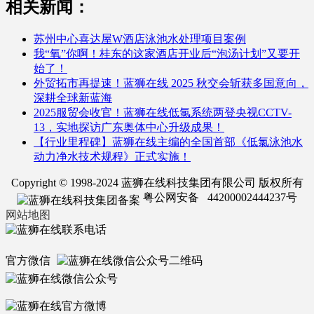
相关新闻：
苏州中心喜达屋W酒店泳池水处理项目案例
我“氧”你啊！桂东的这家酒店开业后“泡汤计划”又要开
始了！
外贸拓市再提速！蓝狮在线 2025 秋交会斩获多国意向，
深耕全球新蓝海
2025服贸会收官！蓝狮在线低氯系统两登央视CCTV-
13，实地探访广东奥体中心升级成果！
【行业里程碑】蓝狮在线主编的全国首部《低氯泳池水
动力净水技术规程》正式实施！
Copyright © 1998-2024 蓝狮在线科技集团有限公司 版权所有
粤公网安备 44200002444237号
网站地图
官方微信