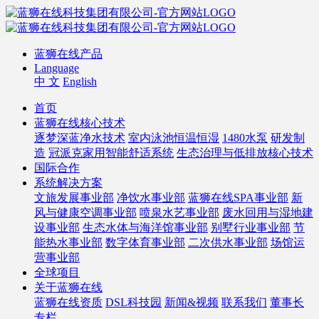
蓝狮在线产品
Language
中 文
English
首页
蓝狮在线核心技术
逐梦深蓝净水技术
室内泳池恒温恒湿
1480水泵
研发制
造
冠派克家用智能舒适系统
生态治理与低排放核心技术
国际合作
系统解决方案
文旅发展事业部
净饮水事业部
蓝狮在线SPA事业部
新
风与健康空调事业部
喷泉水艺事业部
废水回用与湿地建
设事业部
生态水体与海洋馆事业部
别墅行业事业部
节
能热水事业部
数字体育事业部
二次供水事业部
场馆运
营事业部
全球项目
关于蓝狮在线
蓝狮在线资质
DSL科技园
新闻&视频
联系我们
董事长
专栏