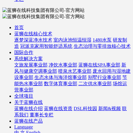
首页
蓝狮在线核心技术
逐梦深蓝净水技术
室内泳池恒温恒湿
1480水泵
研发制
造
冠派克家用智能舒适系统
生态治理与零排放核心技术
国际合作
系统解决方案
文旅发展事业部
净饮水事业部
蓝狮在线SPA事业部
新
风与健康空调事业部
喷泉水艺事业部
废水回用与湿地建
设事业部
生态水体与海洋馆事业部
别墅行业事业部
节
能热水事业部
数字体育事业部
二次供水事业部
场馆运
营事业部
全球项目
关于蓝狮在线
蓝狮在线介绍
蓝狮在线资质
DSL科技园
新闻&视频
联
系我们
董事长专栏
蓝狮在线产品
Language
中 文
English