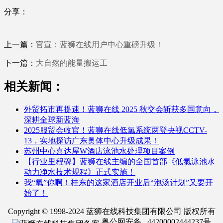
分享：
上一篇：
官宣：蓝狮在线用户中心重磅升级！
下一篇：
大自然的能量搬运工
相关新闻：
外贸拓市再提速！蓝狮在线 2025 秋交会斩获多国意向，
深耕全球新蓝海
2025服贸会收官！蓝狮在线低氯系统两登央视CCTV-
13，实地探访广东奥体中心升级成果！
苏州中心喜达屋W酒店泳池水处理项目案例
【行业里程碑】蓝狮在线主编的全国首部《低氯泳池水
动力净水技术规程》正式实施！
我“氧”你啊！桂东的这家酒店开业后“泡汤计划”又要开
始了！
Copyright © 1998-2024 蓝狮在线科技集团有限公司 版权所有
粤公网安备 44200002444237号