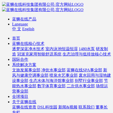
蓝狮在线产品
Language
中 文
English
首页
蓝狮在线核心技术
逐梦深蓝净水技术
室内泳池恒温恒湿
1480水泵
研发制
造
冠派克家用智能舒适系统
生态治理与低排放核心技术
国际合作
系统解决方案
文旅发展事业部
净饮水事业部
蓝狮在线SPA事业部
新
风与健康空调事业部
喷泉水艺事业部
废水回用与湿地建
设事业部
生态水体与海洋馆事业部
别墅行业事业部
节
能热水事业部
数字体育事业部
二次供水事业部
场馆运
营事业部
全球项目
关于蓝狮在线
蓝狮在线资质
DSL科技园
新闻&视频
联系我们
董事长
专栏