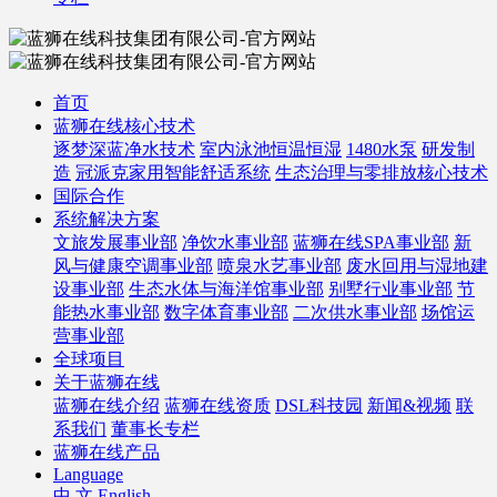
首页
蓝狮在线核心技术
逐梦深蓝净水技术
室内泳池恒温恒湿
1480水泵
研发制
造
冠派克家用智能舒适系统
生态治理与零排放核心技术
国际合作
系统解决方案
文旅发展事业部
净饮水事业部
蓝狮在线SPA事业部
新
风与健康空调事业部
喷泉水艺事业部
废水回用与湿地建
设事业部
生态水体与海洋馆事业部
别墅行业事业部
节
能热水事业部
数字体育事业部
二次供水事业部
场馆运
营事业部
全球项目
关于蓝狮在线
蓝狮在线介绍
蓝狮在线资质
DSL科技园
新闻&视频
联
系我们
董事长专栏
蓝狮在线产品
Language
中 文
English