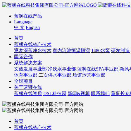
蓝狮在线产品
Language
中 文
English
首页
蓝狮在线核心技术
逐梦深蓝净水技术
室内泳池恒温恒湿
1480水泵
研发制造
国际合作
系统解决方案
文旅发展事业部
净饮水事业部
蓝狮在线SPA事业部
新风
体育事业部
二次供水事业部
场馆运营事业部
全球项目
关于蓝狮在线
蓝狮在线资质
DSL科技园
新闻&视频
联系我们
董事长专
首页
蓝狮在线核心技术