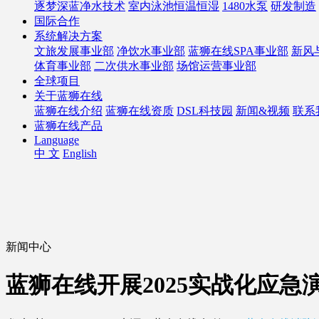
逐梦深蓝净水技术
室内泳池恒温恒湿
1480水泵
研发制造
国际合作
系统解决方案
文旅发展事业部
净饮水事业部
蓝狮在线SPA事业部
新风
体育事业部
二次供水事业部
场馆运营事业部
全球项目
关于蓝狮在线
蓝狮在线介绍
蓝狮在线资质
DSL科技园
新闻&视频
联系
蓝狮在线产品
Language
中 文
English
新闻中心
蓝狮在线开展2025实战化应