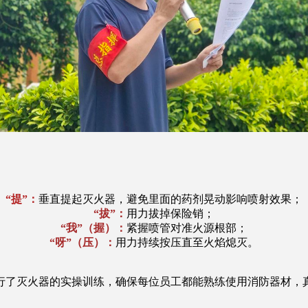
“
提”
：
垂直提起灭火器，避免里面的药剂晃动影响喷射效果；
“
拔”
：
用力拔掉保险销；
“
我”（握）
：
紧握喷管对准火源根部；
“
呀”（压）
：
用力持续按压直至火焰熄灭。
了灭火器的实操训练，确保每位员工都能熟练使用消防器材，