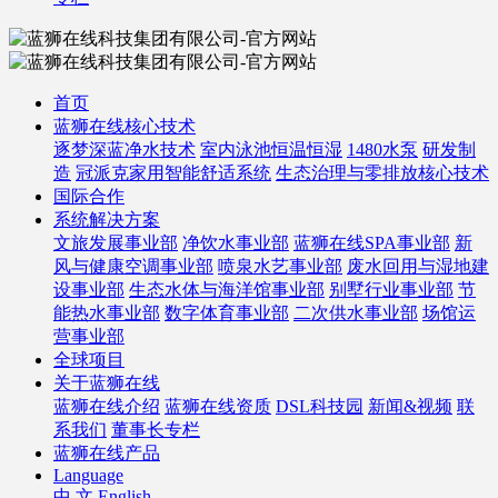
首页
蓝狮在线核心技术
逐梦深蓝净水技术
室内泳池恒温恒湿
1480水泵
研发制
造
冠派克家用智能舒适系统
生态治理与零排放核心技术
国际合作
系统解决方案
文旅发展事业部
净饮水事业部
蓝狮在线SPA事业部
新
风与健康空调事业部
喷泉水艺事业部
废水回用与湿地建
设事业部
生态水体与海洋馆事业部
别墅行业事业部
节
能热水事业部
数字体育事业部
二次供水事业部
场馆运
营事业部
全球项目
关于蓝狮在线
蓝狮在线介绍
蓝狮在线资质
DSL科技园
新闻&视频
联
系我们
董事长专栏
蓝狮在线产品
Language
中 文
English