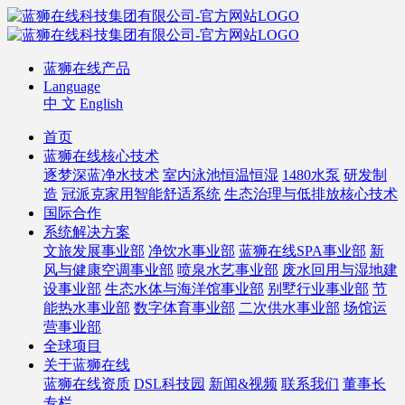
蓝狮在线产品
Language
中 文
English
首页
蓝狮在线核心技术
逐梦深蓝净水技术
室内泳池恒温恒湿
1480水泵
研发制
造
冠派克家用智能舒适系统
生态治理与低排放核心技术
国际合作
系统解决方案
文旅发展事业部
净饮水事业部
蓝狮在线SPA事业部
新
风与健康空调事业部
喷泉水艺事业部
废水回用与湿地建
设事业部
生态水体与海洋馆事业部
别墅行业事业部
节
能热水事业部
数字体育事业部
二次供水事业部
场馆运
营事业部
全球项目
关于蓝狮在线
蓝狮在线资质
DSL科技园
新闻&视频
联系我们
董事长
专栏