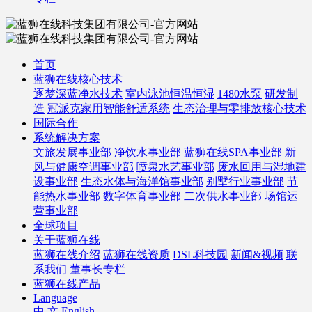
首页
蓝狮在线核心技术
逐梦深蓝净水技术
室内泳池恒温恒湿
1480水泵
研发制
造
冠派克家用智能舒适系统
生态治理与零排放核心技术
国际合作
系统解决方案
文旅发展事业部
净饮水事业部
蓝狮在线SPA事业部
新
风与健康空调事业部
喷泉水艺事业部
废水回用与湿地建
设事业部
生态水体与海洋馆事业部
别墅行业事业部
节
能热水事业部
数字体育事业部
二次供水事业部
场馆运
营事业部
全球项目
关于蓝狮在线
蓝狮在线介绍
蓝狮在线资质
DSL科技园
新闻&视频
联
系我们
董事长专栏
蓝狮在线产品
Language
中 文
English