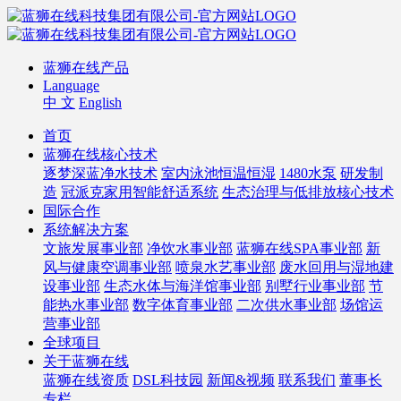
蓝狮在线产品
Language
中 文
English
首页
蓝狮在线核心技术
逐梦深蓝净水技术
室内泳池恒温恒湿
1480水泵
研发制
造
冠派克家用智能舒适系统
生态治理与低排放核心技术
国际合作
系统解决方案
文旅发展事业部
净饮水事业部
蓝狮在线SPA事业部
新
风与健康空调事业部
喷泉水艺事业部
废水回用与湿地建
设事业部
生态水体与海洋馆事业部
别墅行业事业部
节
能热水事业部
数字体育事业部
二次供水事业部
场馆运
营事业部
全球项目
关于蓝狮在线
蓝狮在线资质
DSL科技园
新闻&视频
联系我们
董事长
专栏