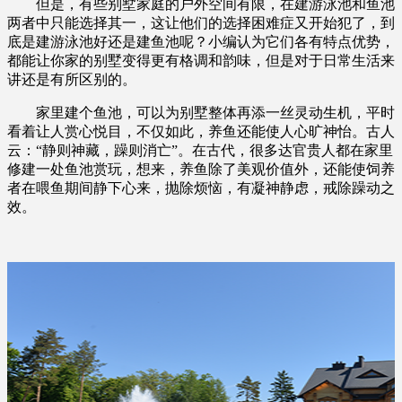
但是，有些别墅家庭的户外空间有限，在建游泳池和鱼池
两者中只能选择其一，这让他们的选择困难症又开始犯了，到
底是建游泳池好还是建鱼池呢？小编认为它们各有特点优势，
都能让你家的别墅变得更有格调和韵味，但是对于日常生活来
讲还是有所区别的。
家里建个鱼池，可以为别墅整体再添一丝灵动生机，平时
看着让人赏心悦目，不仅如此，养鱼还能使人心旷神怡。古人
云：“静则神藏，躁则消亡”。在古代，很多达官贵人都在家里
修建一处鱼池赏玩，想来，养鱼除了美观价值外，还能使饲养
者在喂鱼期间静下心来，抛除烦恼，有凝神静虑，戒除躁动之
效。