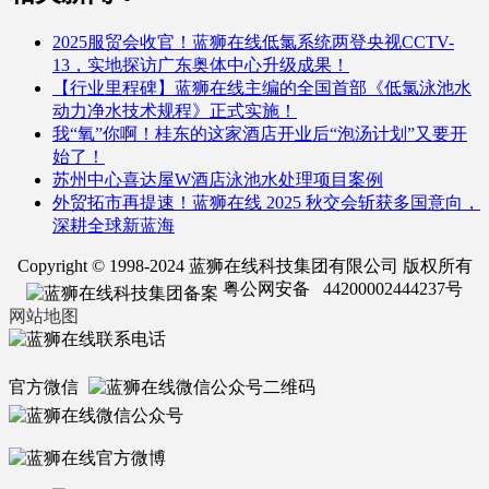
2025服贸会收官！蓝狮在线低氯系统两登央视CCTV-
13，实地探访广东奥体中心升级成果！
【行业里程碑】蓝狮在线主编的全国首部《低氯泳池水
动力净水技术规程》正式实施！
我“氧”你啊！桂东的这家酒店开业后“泡汤计划”又要开
始了！
苏州中心喜达屋W酒店泳池水处理项目案例
外贸拓市再提速！蓝狮在线 2025 秋交会斩获多国意向，
深耕全球新蓝海
Copyright © 1998-2024 蓝狮在线科技集团有限公司 版权所有
粤公网安备 44200002444237号
网站地图
官方微信