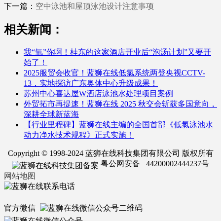
下一篇：
空中泳池和屋顶泳池设计注意事项
相关新闻：
我“氧”你啊！桂东的这家酒店开业后“泡汤计划”又要开
始了！
2025服贸会收官！蓝狮在线低氯系统两登央视CCTV-
13，实地探访广东奥体中心升级成果！
苏州中心喜达屋W酒店泳池水处理项目案例
外贸拓市再提速！蓝狮在线 2025 秋交会斩获多国意向，
深耕全球新蓝海
【行业里程碑】蓝狮在线主编的全国首部《低氯泳池水
动力净水技术规程》正式实施！
Copyright © 1998-2024 蓝狮在线科技集团有限公司 版权所有
粤公网安备 44200002444237号
网站地图
官方微信