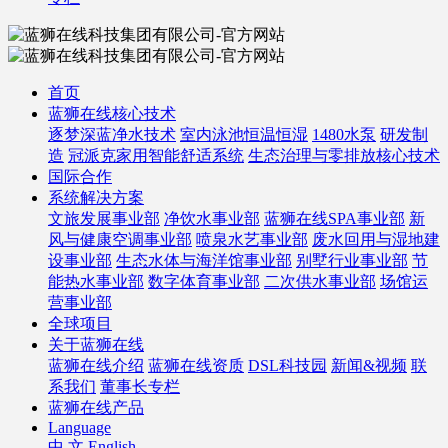
首页
蓝狮在线核心技术
逐梦深蓝净水技术
室内泳池恒温恒湿
1480水泵
研发制
造
冠派克家用智能舒适系统
生态治理与零排放核心技术
国际合作
系统解决方案
文旅发展事业部
净饮水事业部
蓝狮在线SPA事业部
新
风与健康空调事业部
喷泉水艺事业部
废水回用与湿地建
设事业部
生态水体与海洋馆事业部
别墅行业事业部
节
能热水事业部
数字体育事业部
二次供水事业部
场馆运
营事业部
全球项目
关于蓝狮在线
蓝狮在线介绍
蓝狮在线资质
DSL科技园
新闻&视频
联
系我们
董事长专栏
蓝狮在线产品
Language
中 文
English