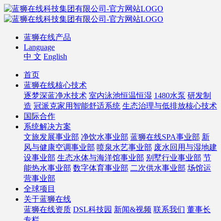
蓝狮在线产品
Language
中 文
English
首页
蓝狮在线核心技术
逐梦深蓝净水技术
室内泳池恒温恒湿
1480水泵
研发制
造
冠派克家用智能舒适系统
生态治理与低排放核心技术
国际合作
系统解决方案
文旅发展事业部
净饮水事业部
蓝狮在线SPA事业部
新
风与健康空调事业部
喷泉水艺事业部
废水回用与湿地建
设事业部
生态水体与海洋馆事业部
别墅行业事业部
节
能热水事业部
数字体育事业部
二次供水事业部
场馆运
营事业部
全球项目
关于蓝狮在线
蓝狮在线资质
DSL科技园
新闻&视频
联系我们
董事长
专栏