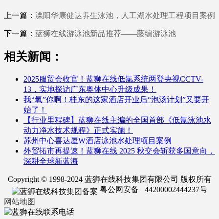
上一篇：
溧阳华康健达养生泳池，人工湖水处理工程项目案例
下一篇：
蓝狮在线游泳池新品推荐——藤编游泳池
相关新闻：
2025服贸会收官！蓝狮在线低氯系统两登央视CCTV-
13，实地探访广东奥体中心升级成果！
我“氧”你啊！桂东的这家酒店开业后“泡汤计划”又要开
始了！
【行业里程碑】蓝狮在线主编的全国首部《低氯泳池水
动力净水技术规程》正式实施！
苏州中心喜达屋W酒店泳池水处理项目案例
外贸拓市再提速！蓝狮在线 2025 秋交会斩获多国意向，
深耕全球新蓝海
Copyright © 1998-2024 蓝狮在线科技集团有限公司 版权所有
粤公网安备 44200002444237号
网站地图