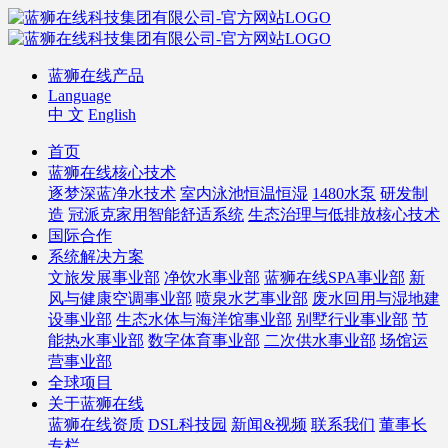
蓝狮在线产品
Language
中 文
English
首页
蓝狮在线核心技术
逐梦深蓝净水技术
室内泳池恒温恒湿
1480水泵
研发制
造
冠派克家用智能舒适系统
生态治理与低排放核心技术
国际合作
系统解决方案
文旅发展事业部
净饮水事业部
蓝狮在线SPA事业部
新
风与健康空调事业部
喷泉水艺事业部
废水回用与湿地建
设事业部
生态水体与海洋馆事业部
别墅行业事业部
节
能热水事业部
数字体育事业部
二次供水事业部
场馆运
营事业部
全球项目
关于蓝狮在线
蓝狮在线资质
DSL科技园
新闻&视频
联系我们
董事长
专栏