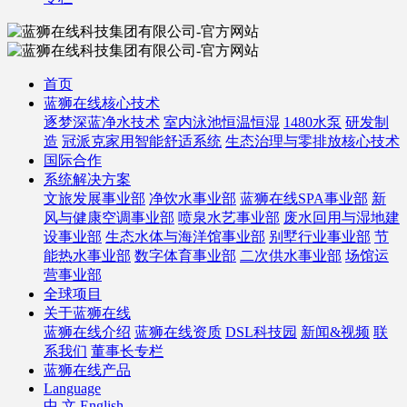
首页
蓝狮在线核心技术
逐梦深蓝净水技术
室内泳池恒温恒湿
1480水泵
研发制
造
冠派克家用智能舒适系统
生态治理与零排放核心技术
国际合作
系统解决方案
文旅发展事业部
净饮水事业部
蓝狮在线SPA事业部
新
风与健康空调事业部
喷泉水艺事业部
废水回用与湿地建
设事业部
生态水体与海洋馆事业部
别墅行业事业部
节
能热水事业部
数字体育事业部
二次供水事业部
场馆运
营事业部
全球项目
关于蓝狮在线
蓝狮在线介绍
蓝狮在线资质
DSL科技园
新闻&视频
联
系我们
董事长专栏
蓝狮在线产品
Language
中 文
English