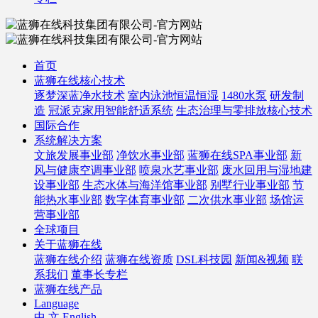
首页
蓝狮在线核心技术
逐梦深蓝净水技术
室内泳池恒温恒湿
1480水泵
研发制
造
冠派克家用智能舒适系统
生态治理与零排放核心技术
国际合作
系统解决方案
文旅发展事业部
净饮水事业部
蓝狮在线SPA事业部
新
风与健康空调事业部
喷泉水艺事业部
废水回用与湿地建
设事业部
生态水体与海洋馆事业部
别墅行业事业部
节
能热水事业部
数字体育事业部
二次供水事业部
场馆运
营事业部
全球项目
关于蓝狮在线
蓝狮在线介绍
蓝狮在线资质
DSL科技园
新闻&视频
联
系我们
董事长专栏
蓝狮在线产品
Language
中 文
English