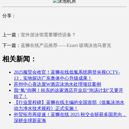
分享：
上一篇：
室外游泳馆需要哪些设备？
下一篇：
蓝狮在线产品推荐——Ezarri 玻璃泳池马赛克
相关新闻：
2025服贸会收官！蓝狮在线低氯系统两登央视CCTV-
13，实地探访广东奥体中心升级成果！
苏州中心喜达屋W酒店泳池水处理项目案例
我“氧”你啊！桂东的这家酒店开业后“泡汤计划”又要开
始了！
【行业里程碑】蓝狮在线主编的全国首部《低氯泳池水
动力净水技术规程》正式实施！
外贸拓市再提速！蓝狮在线 2025 秋交会斩获多国意向，
深耕全球新蓝海