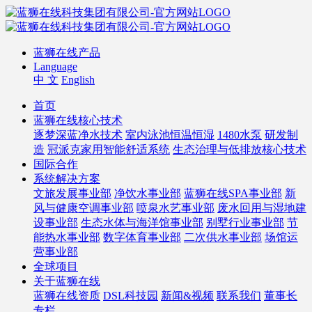
蓝狮在线产品
Language
中 文
English
首页
蓝狮在线核心技术
逐梦深蓝净水技术
室内泳池恒温恒湿
1480水泵
研发制
造
冠派克家用智能舒适系统
生态治理与低排放核心技术
国际合作
系统解决方案
文旅发展事业部
净饮水事业部
蓝狮在线SPA事业部
新
风与健康空调事业部
喷泉水艺事业部
废水回用与湿地建
设事业部
生态水体与海洋馆事业部
别墅行业事业部
节
能热水事业部
数字体育事业部
二次供水事业部
场馆运
营事业部
全球项目
关于蓝狮在线
蓝狮在线资质
DSL科技园
新闻&视频
联系我们
董事长
专栏