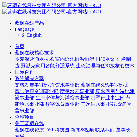
蓝狮在线产品
Language
中 文
English
首页
蓝狮在线核心技术
逐梦深蓝净水技术
室内泳池恒温恒湿
1480水泵
研发制
造
冠派克家用智能舒适系统
生态治理与低排放核心技术
国际合作
系统解决方案
文旅发展事业部
净饮水事业部
蓝狮在线SPA事业部
新
风与健康空调事业部
喷泉水艺事业部
废水回用与湿地建
设事业部
生态水体与海洋馆事业部
别墅行业事业部
节
能热水事业部
数字体育事业部
二次供水事业部
场馆运
营事业部
全球项目
关于蓝狮在线
蓝狮在线资质
DSL科技园
新闻&视频
联系我们
董事长
专栏