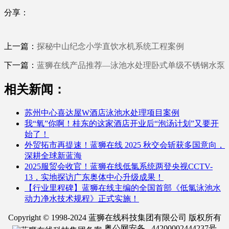
分享：
上一篇：
探秘中山纪念小学直饮水机系统工程案例
下一篇：
蓝狮在线产品推荐—泳池水处理卧式单级不锈钢水泵
相关新闻：
苏州中心喜达屋W酒店泳池水处理项目案例
我“氧”你啊！桂东的这家酒店开业后“泡汤计划”又要开
始了！
外贸拓市再提速！蓝狮在线 2025 秋交会斩获多国意向，
深耕全球新蓝海
2025服贸会收官！蓝狮在线低氯系统两登央视CCTV-
13，实地探访广东奥体中心升级成果！
【行业里程碑】蓝狮在线主编的全国首部《低氯泳池水
动力净水技术规程》正式实施！
Copyright © 1998-2024 蓝狮在线科技集团有限公司 版权所有
粤公网安备 44200002444237号