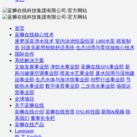
首页
蓝狮在线核心技术
逐梦深蓝净水技术
室内泳池恒温恒湿
1480水泵
研发制
造
冠派克家用智能舒适系统
生态治理与零排放核心技术
国际合作
系统解决方案
文旅发展事业部
净饮水事业部
蓝狮在线SPA事业部
新
风与健康空调事业部
喷泉水艺事业部
废水回用与湿地建
设事业部
生态水体与海洋馆事业部
别墅行业事业部
节
能热水事业部
数字体育事业部
二次供水事业部
场馆运
营事业部
全球项目
关于蓝狮在线
蓝狮在线介绍
蓝狮在线资质
DSL科技园
新闻&视频
联
系我们
董事长专栏
蓝狮在线产品
Language
中 文
English