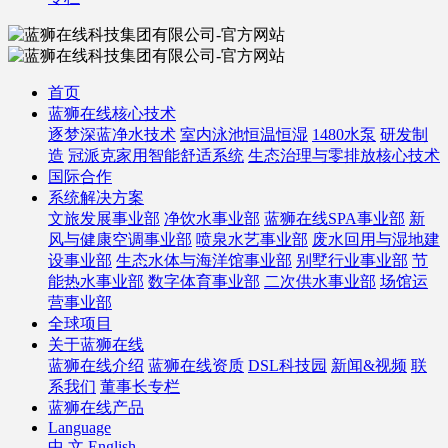
首页
蓝狮在线核心技术
逐梦深蓝净水技术
室内泳池恒温恒湿
1480水泵
研发制
造
冠派克家用智能舒适系统
生态治理与零排放核心技术
国际合作
系统解决方案
文旅发展事业部
净饮水事业部
蓝狮在线SPA事业部
新
风与健康空调事业部
喷泉水艺事业部
废水回用与湿地建
设事业部
生态水体与海洋馆事业部
别墅行业事业部
节
能热水事业部
数字体育事业部
二次供水事业部
场馆运
营事业部
全球项目
关于蓝狮在线
蓝狮在线介绍
蓝狮在线资质
DSL科技园
新闻&视频
联
系我们
董事长专栏
蓝狮在线产品
Language
中 文
English