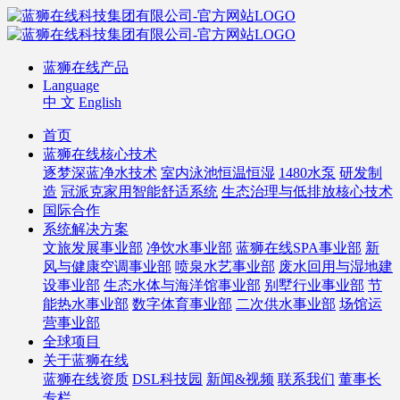
蓝狮在线产品
Language
中 文
English
首页
蓝狮在线核心技术
逐梦深蓝净水技术
室内泳池恒温恒湿
1480水泵
研发制
造
冠派克家用智能舒适系统
生态治理与低排放核心技术
国际合作
系统解决方案
文旅发展事业部
净饮水事业部
蓝狮在线SPA事业部
新
风与健康空调事业部
喷泉水艺事业部
废水回用与湿地建
设事业部
生态水体与海洋馆事业部
别墅行业事业部
节
能热水事业部
数字体育事业部
二次供水事业部
场馆运
营事业部
全球项目
关于蓝狮在线
蓝狮在线资质
DSL科技园
新闻&视频
联系我们
董事长
专栏