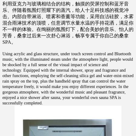
利用亚克力与玻璃相结合的结构，触摸的荧屏控制和蓝牙音
乐、伴随着氛围灯照耀下的蒸汽，给人十足科技感的视觉冲
击。内部自带淋浴、喷雾和香薰等功能，采用自洁硅胶，水雾
混合雨淋技术的顶喷，任意调节水量水温的手持花洒，满足你
不一样的体验。在绚丽的氛围灯下，配合美妙的音乐、怡人的
芳香，桑拿过后来一次舒心淋浴，畅享专属于你自己的桑拿
SPA。
Using acrylic and glass structure, under touch screen control and Bluetooth
music, with the illuminated steam under the atmosphere light, people would
be shocked by a full sense of the visual impact of science and
technology.
Equipped with the internal shower, spray and fragrance and
other functions, employing the self-cleaning silica gel and water-mist-mixed
rain spray on the top, plus the handheld spray that can control the water
temperature freely, it would make you enjoy different experiences. In the
gorgeous atmosphere, with the wonderful music and pleasant fragrance,
enjoyed a nice shower after sauna, your wonderful own sauna SPA is
successfully completed.