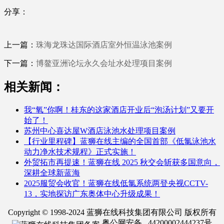
分享：
上一篇：
珠海龙珠达国际酒店室外恒温泳池案例
下一篇：
博鳌亚洲论坛永久会址水处理项目案例
相关新闻：
我“氧”你啊！桂东的这家酒店开业后“泡汤计划”又要开
始了！
苏州中心喜达屋W酒店泳池水处理项目案例
【行业里程碑】蓝狮在线主编的全国首部《低氯泳池水
动力净水技术规程》正式实施！
外贸拓市再提速！蓝狮在线 2025 秋交会斩获多国意向，
深耕全球新蓝海
2025服贸会收官！蓝狮在线低氯系统两登央视CCTV-
13，实地探访广东奥体中心升级成果！
Copyright © 1998-2024 蓝狮在线科技集团有限公司 版权所有
粤公网安备 44200002444237号