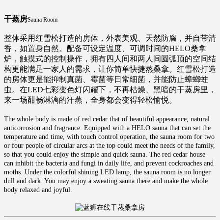
干蒸房
Sauna Room
整体采用红雪松打造的房体，外表美观、天然防腐，并自带清
香，如置身自然。配备可设定温度、可调时间的HELO桑拿
炉，触摸式的控制操作，拥有四人间和两人间圆弧顶的空间结
构更能满足一家人的需求，让你简单快捷蒸桑拿。红雪松打造
的房体更是能抑制真菌、霉菌等日常细菌，并能防止蟑螂蛀
虫。在LED七彩变色灯闪耀下，不再枯燥、黑暗的干蒸房里，
来一场酣畅淋漓的汗蒸，全身都会变得轻松愉悦。
The whole body is made of red cedar that of beautiful appearance, natural
anticorrosion and fragrance. Equipped with a HELO sauna that can set the
temperature and time, with touch control operation, the sauna room for two
or four people of circular arcs at the top could meet the needs of the family,
so that you could enjoy the simple and quick sauna. The red cedar house
can inhibit the bacteria and fungi in daily life, and prevent cockroaches and
moths. Under the colorful shining LED lamp, the sauna room is no longer
dull and dark. You may enjoy a sweating sauna there and make the whole
body relaxed and joyful.