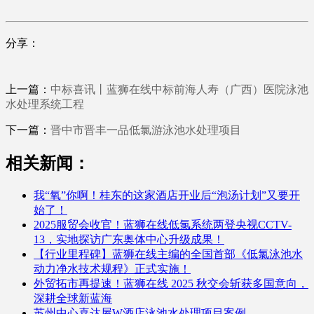
分享：
上一篇：
中标喜讯丨蓝狮在线中标前海人寿（广西）医院泳池
水处理系统工程
下一篇：
晋中市晋丰一品低氯游泳池水处理项目
相关新闻：
我“氧”你啊！桂东的这家酒店开业后“泡汤计划”又要开
始了！
2025服贸会收官！蓝狮在线低氯系统两登央视CCTV-
13，实地探访广东奥体中心升级成果！
【行业里程碑】蓝狮在线主编的全国首部《低氯泳池水
动力净水技术规程》正式实施！
外贸拓市再提速！蓝狮在线 2025 秋交会斩获多国意向，
深耕全球新蓝海
苏州中心喜达屋W酒店泳池水处理项目案例