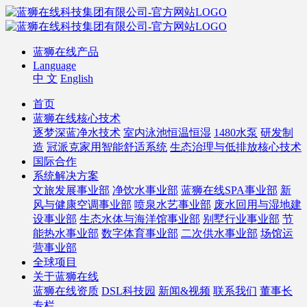
蓝狮在线产品
Language
中 文
English
首页
蓝狮在线核心技术
逐梦深蓝净水技术
室内泳池恒温恒湿
1480水泵
研发制
造
冠派克家用智能舒适系统
生态治理与低排放核心技术
国际合作
系统解决方案
文旅发展事业部
净饮水事业部
蓝狮在线SPA事业部
新
风与健康空调事业部
喷泉水艺事业部
废水回用与湿地建
设事业部
生态水体与海洋馆事业部
别墅行业事业部
节
能热水事业部
数字体育事业部
二次供水事业部
场馆运
营事业部
全球项目
关于蓝狮在线
蓝狮在线资质
DSL科技园
新闻&视频
联系我们
董事长
专栏