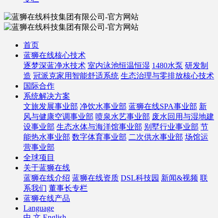
首页
蓝狮在线核心技术
逐梦深蓝净水技术
室内泳池恒温恒湿
1480水泵
研发制
造
冠派克家用智能舒适系统
生态治理与零排放核心技术
国际合作
系统解决方案
文旅发展事业部
净饮水事业部
蓝狮在线SPA事业部
新
风与健康空调事业部
喷泉水艺事业部
废水回用与湿地建
设事业部
生态水体与海洋馆事业部
别墅行业事业部
节
能热水事业部
数字体育事业部
二次供水事业部
场馆运
营事业部
全球项目
关于蓝狮在线
蓝狮在线介绍
蓝狮在线资质
DSL科技园
新闻&视频
联
系我们
董事长专栏
蓝狮在线产品
Language
中 文
English