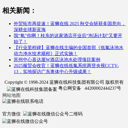
相关新闻：
外贸拓市再提速！蓝狮在线 2025 秋交会斩获多国意向，
深耕全球新蓝海
我“氧”你啊！桂东的这家酒店开业后“泡汤计划”又要开
始了！
【行业里程碑】蓝狮在线主编的全国首部《低氯泳池水
动力净水技术规程》正式实施！
苏州中心喜达屋W酒店泳池水处理项目案例
2025服贸会收官！蓝狮在线低氯系统两登央视CCTV-
13，实地探访广东奥体中心升级成果！
Copyright © 1998-2024 蓝狮在线科技集团有限公司 版权所有
粤公网安备 44200002444237号
网站地图
官方微信