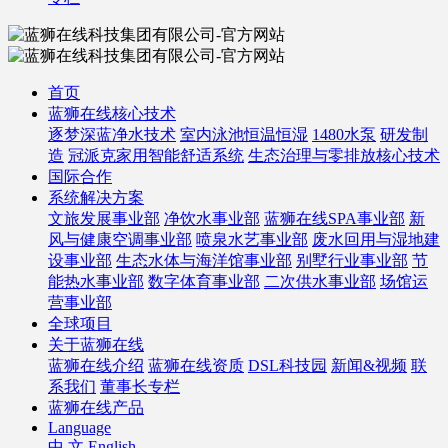
首页
蓝狮在线核心技术
逐梦深蓝净水技术
室内泳池恒温恒湿
1480水泵
研发制
造
冠派克家用智能舒适系统
生态治理与零排放核心技术
国际合作
系统解决方案
文旅发展事业部
净饮水事业部
蓝狮在线SPA事业部
新
风与健康空调事业部
喷泉水艺事业部
废水回用与湿地建
设事业部
生态水体与海洋馆事业部
别墅行业事业部
节
能热水事业部
数字体育事业部
二次供水事业部
场馆运
营事业部
全球项目
关于蓝狮在线
蓝狮在线介绍
蓝狮在线资质
DSL科技园
新闻&视频
联
系我们
董事长专栏
蓝狮在线产品
Language
中 文
English