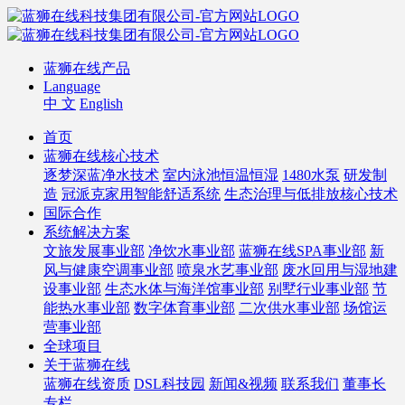
蓝狮在线产品
Language
中 文
English
首页
蓝狮在线核心技术
逐梦深蓝净水技术
室内泳池恒温恒湿
1480水泵
研发制
造
冠派克家用智能舒适系统
生态治理与低排放核心技术
国际合作
系统解决方案
文旅发展事业部
净饮水事业部
蓝狮在线SPA事业部
新
风与健康空调事业部
喷泉水艺事业部
废水回用与湿地建
设事业部
生态水体与海洋馆事业部
别墅行业事业部
节
能热水事业部
数字体育事业部
二次供水事业部
场馆运
营事业部
全球项目
关于蓝狮在线
蓝狮在线资质
DSL科技园
新闻&视频
联系我们
董事长
专栏