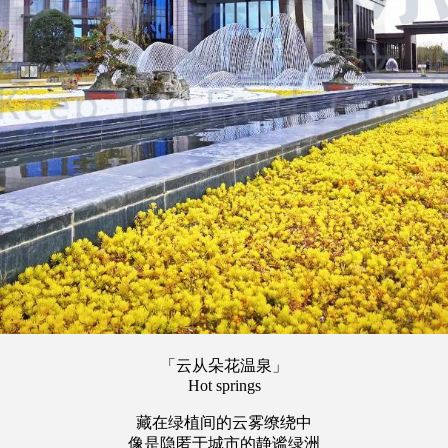
「云从朵花温泉」
Hot springs
藏在绿植间的云雾缭绕中
像是隐匿于城市的静谧绿洲