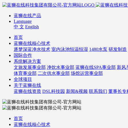
蓝狮在线产品
Language
中 文
English
首页
蓝狮在线核心技术
逐梦深蓝净水技术
室内泳池恒温恒湿
1480水泵
研发制造
国际合作
系统解决方案
文旅发展事业部
净饮水事业部
蓝狮在线SPA事业部
新风
体育事业部
二次供水事业部
场馆运营事业部
全球项目
关于蓝狮在线
蓝狮在线资质
DSL科技园
新闻&视频
联系我们
董事长专
首页
蓝狮在线核心技术