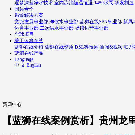
逐梦深蓝净水技术
室内泳池恒温恒湿
1480水泵
研发制造
国际合作
系统解决方案
文旅发展事业部
净饮水事业部
蓝狮在线SPA事业部
新风
体育事业部
二次供水事业部
场馆运营事业部
全球项目
关于蓝狮在线
蓝狮在线介绍
蓝狮在线资质
DSL科技园
新闻&视频
联系
蓝狮在线产品
Language
中 文
English
新闻中心
【蓝狮在线案例赏析】贵州龙