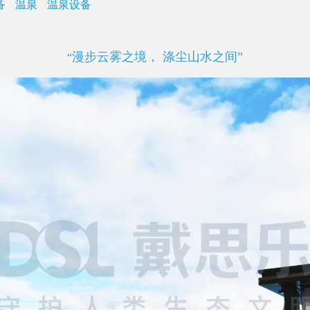
备
温泉
温泉设备
漫步云雾之境， 涤尘山水之间”
“