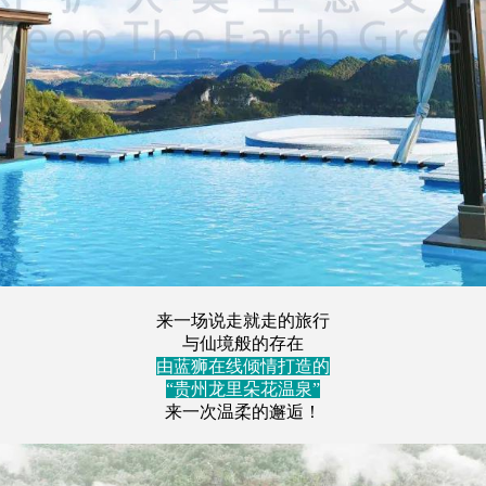
来一场说走就走的旅行
与仙境般的存在
由蓝狮在线倾情打造的
“贵州龙里朵花温泉”
来一次温柔的邂逅！