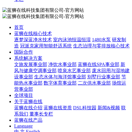
首页
蓝狮在线核心技术
逐梦深蓝净水技术
室内泳池恒温恒湿
1480水泵
研发制
造
冠派克家用智能舒适系统
生态治理与零排放核心技术
国际合作
系统解决方案
文旅发展事业部
净饮水事业部
蓝狮在线SPA事业部
新
风与健康空调事业部
喷泉水艺事业部
废水回用与湿地建
设事业部
生态水体与海洋馆事业部
别墅行业事业部
节
能热水事业部
数字体育事业部
二次供水事业部
场馆运
营事业部
全球项目
关于蓝狮在线
蓝狮在线介绍
蓝狮在线资质
DSL科技园
新闻&视频
联
系我们
董事长专栏
蓝狮在线产品
Language
中 文
English