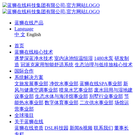
蓝狮在线产品
Language
中 文
English
首页
蓝狮在线核心技术
逐梦深蓝净水技术
室内泳池恒温恒湿
1480水泵
研发制
造
冠派克家用智能舒适系统
生态治理与低排放核心技术
国际合作
系统解决方案
文旅发展事业部
净饮水事业部
蓝狮在线SPA事业部
新
风与健康空调事业部
喷泉水艺事业部
废水回用与湿地建
设事业部
生态水体与海洋馆事业部
别墅行业事业部
节
能热水事业部
数字体育事业部
二次供水事业部
场馆运
营事业部
全球项目
关于蓝狮在线
蓝狮在线资质
DSL科技园
新闻&视频
联系我们
董事长
专栏