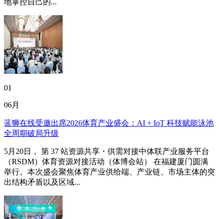
地掌控自己的...
01
06月
蓝狮在线受邀出席2026体育产业盛会：AI + IoT 科技赋能泳池
全周期破局升级
5月20日， 第 37 站资源共享・供需对接中体联产业服务平台
（RSDM）体育资源对接活动（体博会站） 在福建厦门圆满
举行。本次盛会聚焦体育产业供给端、产业链、市场主体的突
出结构矛盾以及区域...