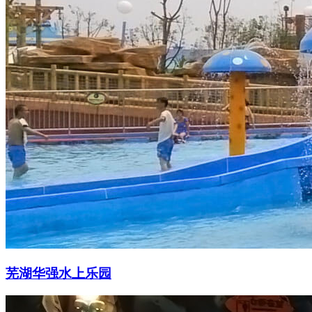
芜湖华强水上乐园