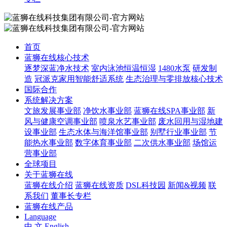
首页
蓝狮在线核心技术
逐梦深蓝净水技术
室内泳池恒温恒湿
1480水泵
研发制
造
冠派克家用智能舒适系统
生态治理与零排放核心技术
国际合作
系统解决方案
文旅发展事业部
净饮水事业部
蓝狮在线SPA事业部
新
风与健康空调事业部
喷泉水艺事业部
废水回用与湿地建
设事业部
生态水体与海洋馆事业部
别墅行业事业部
节
能热水事业部
数字体育事业部
二次供水事业部
场馆运
营事业部
全球项目
关于蓝狮在线
蓝狮在线介绍
蓝狮在线资质
DSL科技园
新闻&视频
联
系我们
董事长专栏
蓝狮在线产品
Language
中 文
English