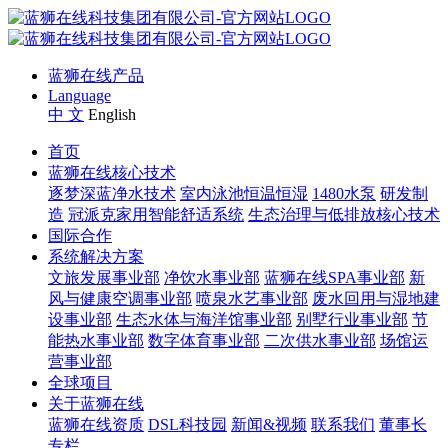
蓝狮在线产品
Language
中 文
English
首页
蓝狮在线核心技术
逐梦深蓝净水技术
室内泳池恒温恒湿
1480水泵
研发制
造
冠派克家用智能舒适系统
生态治理与低排放核心技术
国际合作
系统解决方案
文旅发展事业部
净饮水事业部
蓝狮在线SPA事业部
新
风与健康空调事业部
喷泉水艺事业部
废水回用与湿地建
设事业部
生态水体与海洋馆事业部
别墅行业事业部
节
能热水事业部
数字体育事业部
二次供水事业部
场馆运
营事业部
全球项目
关于蓝狮在线
蓝狮在线资质
DSL科技园
新闻&视频
联系我们
董事长
专栏