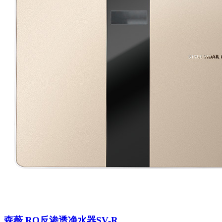
森薇 RO反渗透净水器SV-R