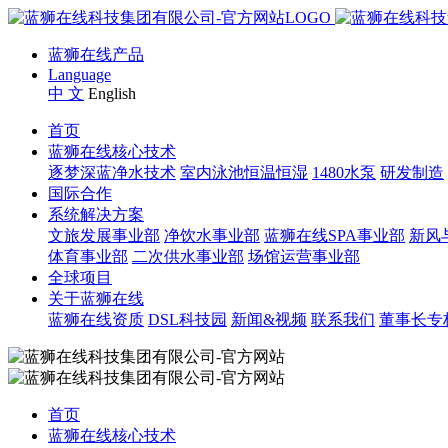
蓝狮在线产品
Language
中 文
English
首页
蓝狮在线核心技术
逐梦深蓝净水技术
室内泳池恒温恒湿
1480水泵
研发制造
国际合作
系统解决方案
文旅发展事业部
净饮水事业部
蓝狮在线SPA事业部
新风
体育事业部
二次供水事业部
场馆运营事业部
全球项目
关于蓝狮在线
蓝狮在线资质
DSL科技园
新闻&视频
联系我们
董事长专
首页
蓝狮在线核心技术