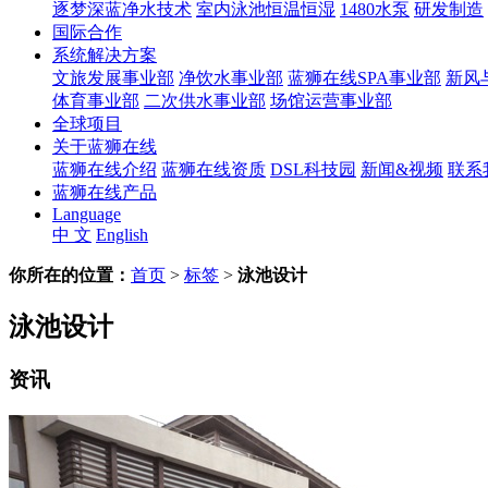
逐梦深蓝净水技术
室内泳池恒温恒湿
1480水泵
研发制造
国际合作
系统解决方案
文旅发展事业部
净饮水事业部
蓝狮在线SPA事业部
新风
体育事业部
二次供水事业部
场馆运营事业部
全球项目
关于蓝狮在线
蓝狮在线介绍
蓝狮在线资质
DSL科技园
新闻&视频
联系
蓝狮在线产品
Language
中 文
English
你所在的位置：
首页
>
标签
>
泳池设计
泳池设计
资讯