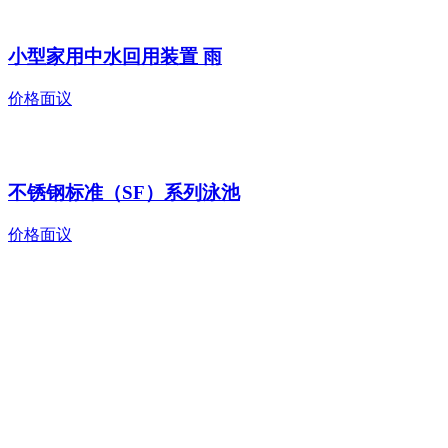
小型家用中水回用装置 雨
价格面议
不锈钢标准（SF）系列泳池
价格面议
蓝狮在线
全国服务热线: 400-666-4646
全国售后电话: 0760-85595096
售后邮箱: se@kswhbkj.com