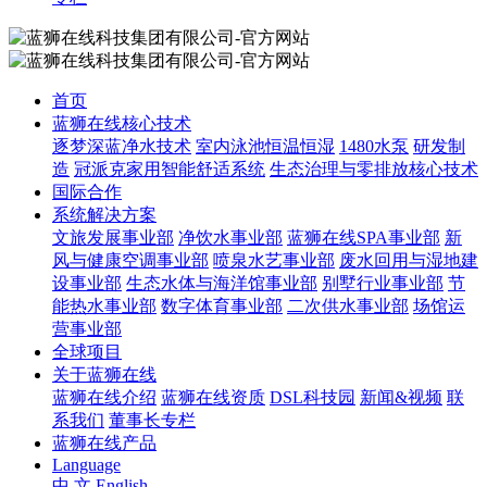
首页
蓝狮在线核心技术
逐梦深蓝净水技术
室内泳池恒温恒湿
1480水泵
研发制
造
冠派克家用智能舒适系统
生态治理与零排放核心技术
国际合作
系统解决方案
文旅发展事业部
净饮水事业部
蓝狮在线SPA事业部
新
风与健康空调事业部
喷泉水艺事业部
废水回用与湿地建
设事业部
生态水体与海洋馆事业部
别墅行业事业部
节
能热水事业部
数字体育事业部
二次供水事业部
场馆运
营事业部
全球项目
关于蓝狮在线
蓝狮在线介绍
蓝狮在线资质
DSL科技园
新闻&视频
联
系我们
董事长专栏
蓝狮在线产品
Language
中 文
English