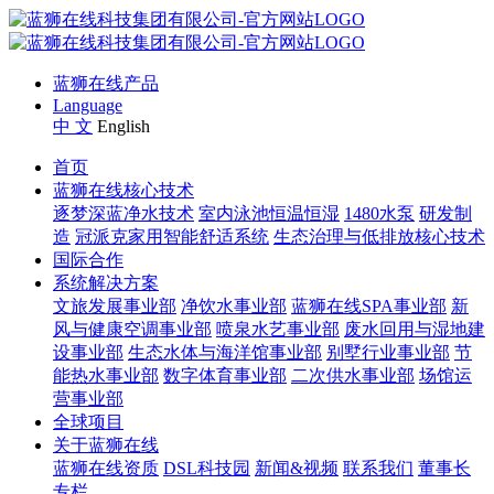
蓝狮在线产品
Language
中 文
English
首页
蓝狮在线核心技术
逐梦深蓝净水技术
室内泳池恒温恒湿
1480水泵
研发制
造
冠派克家用智能舒适系统
生态治理与低排放核心技术
国际合作
系统解决方案
文旅发展事业部
净饮水事业部
蓝狮在线SPA事业部
新
风与健康空调事业部
喷泉水艺事业部
废水回用与湿地建
设事业部
生态水体与海洋馆事业部
别墅行业事业部
节
能热水事业部
数字体育事业部
二次供水事业部
场馆运
营事业部
全球项目
关于蓝狮在线
蓝狮在线资质
DSL科技园
新闻&视频
联系我们
董事长
专栏