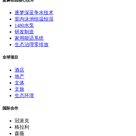
蓝狮在线核心技术
逐梦深蓝争水技术
室内泳池恒温恒湿
1480水泵
研发制造
家用能适系统
生态治理零排放
全球项目
酒店
地产
文体
文旅
生态环境
国际合作
冠派克
格拉利
森薇