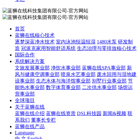
首页
蓝狮在线核心技术
逐梦深蓝净水技术
室内泳池恒温恒湿
1480水泵
研发制
造
冠派克家用智能舒适系统
生态治理与零排放核心技术
国际合作
系统解决方案
文旅发展事业部
净饮水事业部
蓝狮在线SPA事业部
新
风与健康空调事业部
喷泉水艺事业部
废水回用与湿地建
设事业部
生态水体与海洋馆事业部
别墅行业事业部
节
能热水事业部
数字体育事业部
二次供水事业部
场馆运
营事业部
全球项目
关于蓝狮在线
蓝狮在线介绍
蓝狮在线资质
DSL科技园
新闻&视频
联
系我们
董事长专栏
蓝狮在线产品
Language
中 文
English