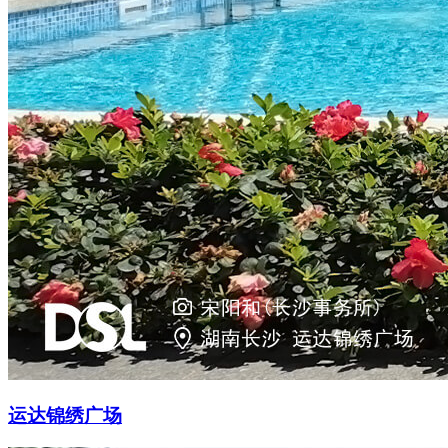
运达锦绣广场