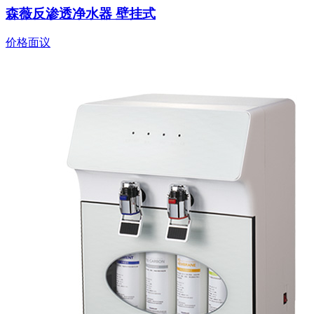
森薇反渗透净水器 壁挂式
价格面议