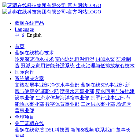
蓝狮在线产品
Language
中 文
English
首页
蓝狮在线核心技术
逐梦深蓝净水技术
室内泳池恒温恒湿
1480水泵
研发制
造
冠派克家用智能舒适系统
生态治理与低排放核心技术
国际合作
系统解决方案
文旅发展事业部
净饮水事业部
蓝狮在线SPA事业部
新
风与健康空调事业部
喷泉水艺事业部
废水回用与湿地建
设事业部
生态水体与海洋馆事业部
别墅行业事业部
节
能热水事业部
数字体育事业部
二次供水事业部
场馆运
营事业部
全球项目
关于蓝狮在线
蓝狮在线资质
DSL科技园
新闻&视频
联系我们
董事长
专栏