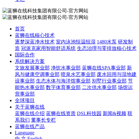
首页
蓝狮在线核心技术
逐梦深蓝净水技术
室内泳池恒温恒湿
1480水泵
研发制
造
冠派克家用智能舒适系统
生态治理与零排放核心技术
国际合作
系统解决方案
文旅发展事业部
净饮水事业部
蓝狮在线SPA事业部
新
风与健康空调事业部
喷泉水艺事业部
废水回用与湿地建
设事业部
生态水体与海洋馆事业部
别墅行业事业部
节
能热水事业部
数字体育事业部
二次供水事业部
场馆运
营事业部
全球项目
关于蓝狮在线
蓝狮在线介绍
蓝狮在线资质
DSL科技园
新闻&视频
联
系我们
董事长专栏
蓝狮在线产品
Language
中 文
English