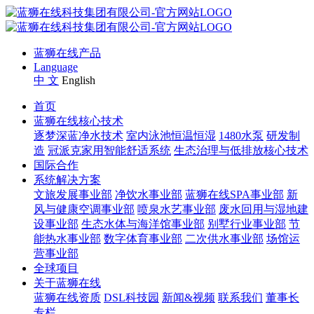
蓝狮在线产品
Language
中 文
English
首页
蓝狮在线核心技术
逐梦深蓝净水技术
室内泳池恒温恒湿
1480水泵
研发制
造
冠派克家用智能舒适系统
生态治理与低排放核心技术
国际合作
系统解决方案
文旅发展事业部
净饮水事业部
蓝狮在线SPA事业部
新
风与健康空调事业部
喷泉水艺事业部
废水回用与湿地建
设事业部
生态水体与海洋馆事业部
别墅行业事业部
节
能热水事业部
数字体育事业部
二次供水事业部
场馆运
营事业部
全球项目
关于蓝狮在线
蓝狮在线资质
DSL科技园
新闻&视频
联系我们
董事长
专栏