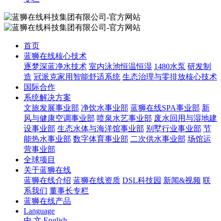
首页
蓝狮在线核心技术
逐梦深蓝净水技术
室内泳池恒温恒湿
1480水泵
研发制
造
冠派克家用智能舒适系统
生态治理与零排放核心技术
国际合作
系统解决方案
文旅发展事业部
净饮水事业部
蓝狮在线SPA事业部
新
风与健康空调事业部
喷泉水艺事业部
废水回用与湿地建
设事业部
生态水体与海洋馆事业部
别墅行业事业部
节
能热水事业部
数字体育事业部
二次供水事业部
场馆运
营事业部
全球项目
关于蓝狮在线
蓝狮在线介绍
蓝狮在线资质
DSL科技园
新闻&视频
联
系我们
董事长专栏
蓝狮在线产品
Language
中 文
English