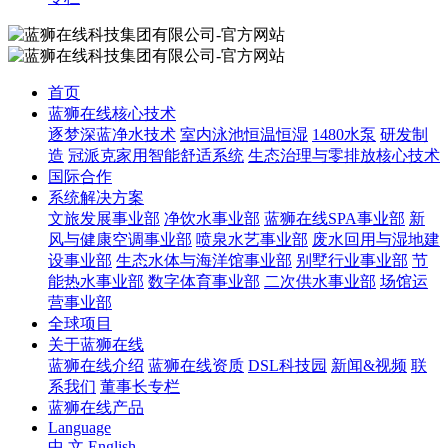
首页
蓝狮在线核心技术
逐梦深蓝净水技术
室内泳池恒温恒湿
1480水泵
研发制
造
冠派克家用智能舒适系统
生态治理与零排放核心技术
国际合作
系统解决方案
文旅发展事业部
净饮水事业部
蓝狮在线SPA事业部
新
风与健康空调事业部
喷泉水艺事业部
废水回用与湿地建
设事业部
生态水体与海洋馆事业部
别墅行业事业部
节
能热水事业部
数字体育事业部
二次供水事业部
场馆运
营事业部
全球项目
关于蓝狮在线
蓝狮在线介绍
蓝狮在线资质
DSL科技园
新闻&视频
联
系我们
董事长专栏
蓝狮在线产品
Language
中 文
English