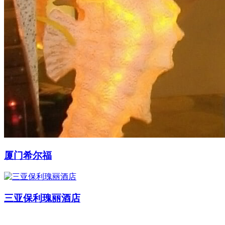
厦门希尔福
三亚保利瑰丽酒店