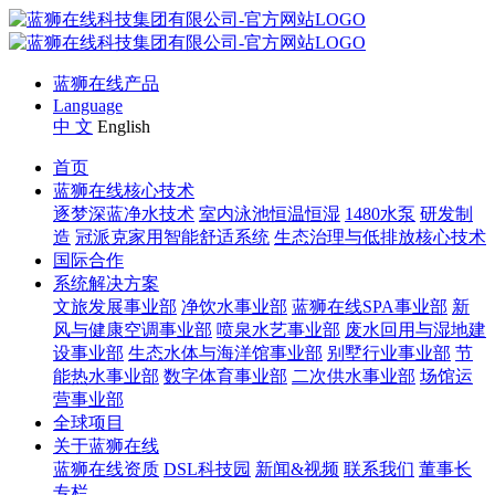
蓝狮在线产品
Language
中 文
English
首页
蓝狮在线核心技术
逐梦深蓝净水技术
室内泳池恒温恒湿
1480水泵
研发制
造
冠派克家用智能舒适系统
生态治理与低排放核心技术
国际合作
系统解决方案
文旅发展事业部
净饮水事业部
蓝狮在线SPA事业部
新
风与健康空调事业部
喷泉水艺事业部
废水回用与湿地建
设事业部
生态水体与海洋馆事业部
别墅行业事业部
节
能热水事业部
数字体育事业部
二次供水事业部
场馆运
营事业部
全球项目
关于蓝狮在线
蓝狮在线资质
DSL科技园
新闻&视频
联系我们
董事长
专栏