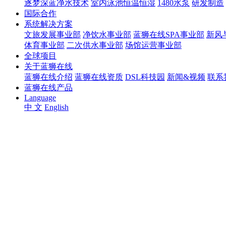
逐梦深蓝净水技术
室内泳池恒温恒湿
1480水泵
研发制造
国际合作
系统解决方案
文旅发展事业部
净饮水事业部
蓝狮在线SPA事业部
新风
体育事业部
二次供水事业部
场馆运营事业部
全球项目
关于蓝狮在线
蓝狮在线介绍
蓝狮在线资质
DSL科技园
新闻&视频
联系
蓝狮在线产品
Language
中 文
English