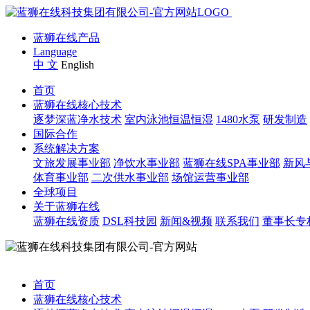
蓝狮在线产品
Language
中 文
English
首页
蓝狮在线核心技术
逐梦深蓝净水技术
室内泳池恒温恒湿
1480水泵
研发制造
国际合作
系统解决方案
文旅发展事业部
净饮水事业部
蓝狮在线SPA事业部
新风
体育事业部
二次供水事业部
场馆运营事业部
全球项目
关于蓝狮在线
蓝狮在线资质
DSL科技园
新闻&视频
联系我们
董事长专
首页
蓝狮在线核心技术