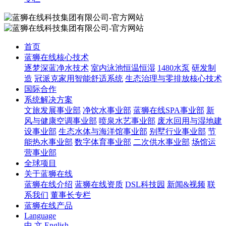
首页
蓝狮在线核心技术
逐梦深蓝净水技术
室内泳池恒温恒湿
1480水泵
研发制
造
冠派克家用智能舒适系统
生态治理与零排放核心技术
国际合作
系统解决方案
文旅发展事业部
净饮水事业部
蓝狮在线SPA事业部
新
风与健康空调事业部
喷泉水艺事业部
废水回用与湿地建
设事业部
生态水体与海洋馆事业部
别墅行业事业部
节
能热水事业部
数字体育事业部
二次供水事业部
场馆运
营事业部
全球项目
关于蓝狮在线
蓝狮在线介绍
蓝狮在线资质
DSL科技园
新闻&视频
联
系我们
董事长专栏
蓝狮在线产品
Language
中 文
English