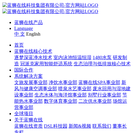
蓝狮在线产品
Language
中 文
English
首页
蓝狮在线核心技术
逐梦深蓝净水技术
室内泳池恒温恒湿
1480水泵
研发制
造
冠派克家用智能舒适系统
生态治理与低排放核心技术
国际合作
系统解决方案
文旅发展事业部
净饮水事业部
蓝狮在线SPA事业部
新
风与健康空调事业部
喷泉水艺事业部
废水回用与湿地建
设事业部
生态水体与海洋馆事业部
别墅行业事业部
节
能热水事业部
数字体育事业部
二次供水事业部
场馆运
营事业部
全球项目
关于蓝狮在线
蓝狮在线资质
DSL科技园
新闻&视频
联系我们
董事长
专栏