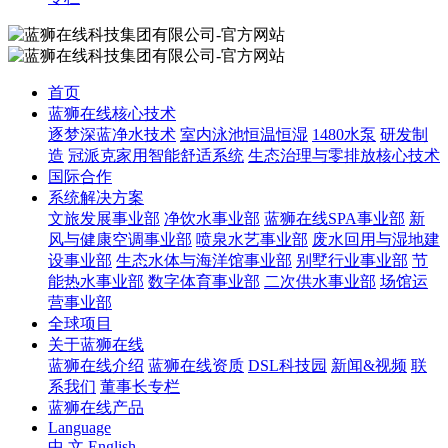
首页
蓝狮在线核心技术
逐梦深蓝净水技术
室内泳池恒温恒湿
1480水泵
研发制
造
冠派克家用智能舒适系统
生态治理与零排放核心技术
国际合作
系统解决方案
文旅发展事业部
净饮水事业部
蓝狮在线SPA事业部
新
风与健康空调事业部
喷泉水艺事业部
废水回用与湿地建
设事业部
生态水体与海洋馆事业部
别墅行业事业部
节
能热水事业部
数字体育事业部
二次供水事业部
场馆运
营事业部
全球项目
关于蓝狮在线
蓝狮在线介绍
蓝狮在线资质
DSL科技园
新闻&视频
联
系我们
董事长专栏
蓝狮在线产品
Language
中 文
English