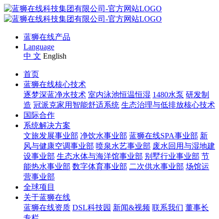
蓝狮在线产品
Language
中 文
English
首页
蓝狮在线核心技术
逐梦深蓝净水技术
室内泳池恒温恒湿
1480水泵
研发制
造
冠派克家用智能舒适系统
生态治理与低排放核心技术
国际合作
系统解决方案
文旅发展事业部
净饮水事业部
蓝狮在线SPA事业部
新
风与健康空调事业部
喷泉水艺事业部
废水回用与湿地建
设事业部
生态水体与海洋馆事业部
别墅行业事业部
节
能热水事业部
数字体育事业部
二次供水事业部
场馆运
营事业部
全球项目
关于蓝狮在线
蓝狮在线资质
DSL科技园
新闻&视频
联系我们
董事长
专栏