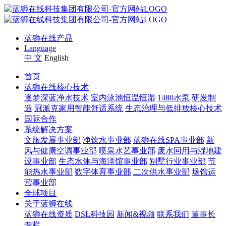
蓝狮在线产品
Language
中 文
English
首页
蓝狮在线核心技术
逐梦深蓝净水技术
室内泳池恒温恒湿
1480水泵
研发制
造
冠派克家用智能舒适系统
生态治理与低排放核心技术
国际合作
系统解决方案
文旅发展事业部
净饮水事业部
蓝狮在线SPA事业部
新
风与健康空调事业部
喷泉水艺事业部
废水回用与湿地建
设事业部
生态水体与海洋馆事业部
别墅行业事业部
节
能热水事业部
数字体育事业部
二次供水事业部
场馆运
营事业部
全球项目
关于蓝狮在线
蓝狮在线资质
DSL科技园
新闻&视频
联系我们
董事长
专栏