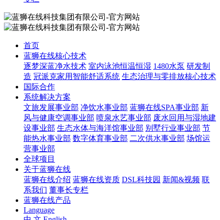
首页
蓝狮在线核心技术
逐梦深蓝净水技术
室内泳池恒温恒湿
1480水泵
研发制
造
冠派克家用智能舒适系统
生态治理与零排放核心技术
国际合作
系统解决方案
文旅发展事业部
净饮水事业部
蓝狮在线SPA事业部
新
风与健康空调事业部
喷泉水艺事业部
废水回用与湿地建
设事业部
生态水体与海洋馆事业部
别墅行业事业部
节
能热水事业部
数字体育事业部
二次供水事业部
场馆运
营事业部
全球项目
关于蓝狮在线
蓝狮在线介绍
蓝狮在线资质
DSL科技园
新闻&视频
联
系我们
董事长专栏
蓝狮在线产品
Language
中 文
English