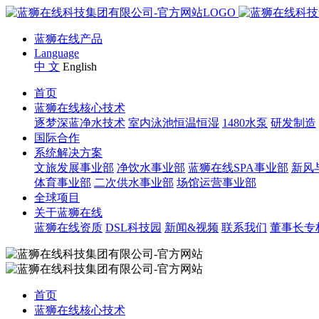
蓝狮在线产品
Language
中 文
English
首页
蓝狮在线核心技术
逐梦深蓝净水技术
室内泳池恒温恒湿
1480水泵
研发制造
国际合作
系统解决方案
文旅发展事业部
净饮水事业部
蓝狮在线SPA事业部
新风
体育事业部
二次供水事业部
场馆运营事业部
全球项目
关于蓝狮在线
蓝狮在线资质
DSL科技园
新闻&视频
联系我们
董事长专
首页
蓝狮在线核心技术