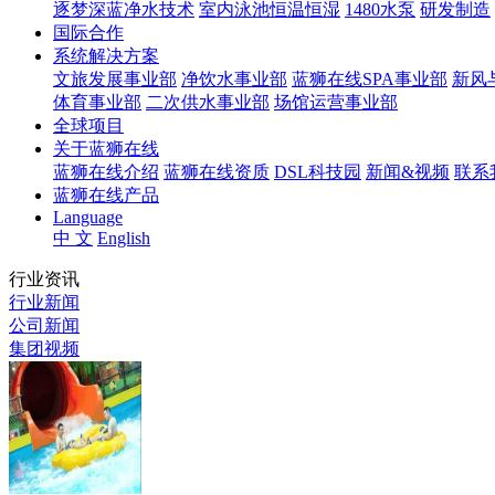
逐梦深蓝净水技术
室内泳池恒温恒湿
1480水泵
研发制造
国际合作
系统解决方案
文旅发展事业部
净饮水事业部
蓝狮在线SPA事业部
新风
体育事业部
二次供水事业部
场馆运营事业部
全球项目
关于蓝狮在线
蓝狮在线介绍
蓝狮在线资质
DSL科技园
新闻&视频
联系
蓝狮在线产品
Language
中 文
English
行业资讯
行业新闻
公司新闻
集团视频