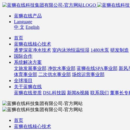
蓝狮在线产品
Language
中 文
English
首页
蓝狮在线核心技术
逐梦深蓝净水技术
室内泳池恒温恒湿
1480水泵
研发制造
国际合作
系统解决方案
文旅发展事业部
净饮水事业部
蓝狮在线SPA事业部
新风
体育事业部
二次供水事业部
场馆运营事业部
全球项目
关于蓝狮在线
蓝狮在线资质
DSL科技园
新闻&视频
联系我们
董事长专
首页
蓝狮在线核心技术