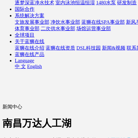
逐梦深蓝净水技术
室内泳池恒温恒湿
1480水泵
研发制造
国际合作
系统解决方案
文旅发展事业部
净饮水事业部
蓝狮在线SPA事业部
新风
体育事业部
二次供水事业部
场馆运营事业部
全球项目
关于蓝狮在线
蓝狮在线介绍
蓝狮在线资质
DSL科技园
新闻&视频
联系
蓝狮在线产品
Language
中 文
English
新闻中心
南昌万达人工湖