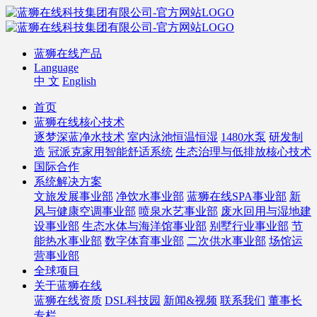
蓝狮在线产品
Language
中 文
English
首页
蓝狮在线核心技术
逐梦深蓝净水技术
室内泳池恒温恒湿
1480水泵
研发制
造
冠派克家用智能舒适系统
生态治理与低排放核心技术
国际合作
系统解决方案
文旅发展事业部
净饮水事业部
蓝狮在线SPA事业部
新
风与健康空调事业部
喷泉水艺事业部
废水回用与湿地建
设事业部
生态水体与海洋馆事业部
别墅行业事业部
节
能热水事业部
数字体育事业部
二次供水事业部
场馆运
营事业部
全球项目
关于蓝狮在线
蓝狮在线资质
DSL科技园
新闻&视频
联系我们
董事长
专栏