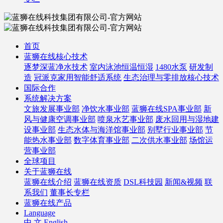
首页
蓝狮在线核心技术
逐梦深蓝净水技术
室内泳池恒温恒湿
1480水泵
研发制
造
冠派克家用智能舒适系统
生态治理与零排放核心技术
国际合作
系统解决方案
文旅发展事业部
净饮水事业部
蓝狮在线SPA事业部
新
风与健康空调事业部
喷泉水艺事业部
废水回用与湿地建
设事业部
生态水体与海洋馆事业部
别墅行业事业部
节
能热水事业部
数字体育事业部
二次供水事业部
场馆运
营事业部
全球项目
关于蓝狮在线
蓝狮在线介绍
蓝狮在线资质
DSL科技园
新闻&视频
联
系我们
董事长专栏
蓝狮在线产品
Language
中 文
English